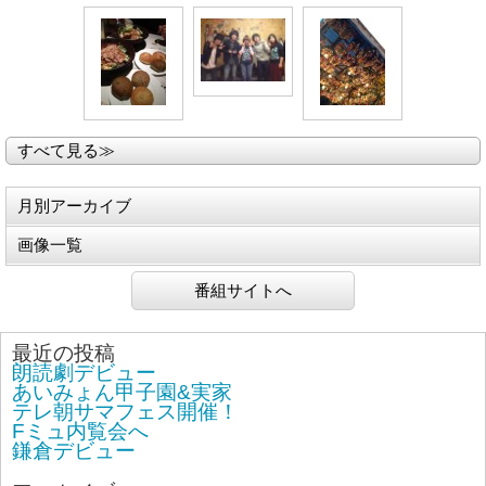
すべて見る≫
月別アーカイブ
画像一覧
番組サイトへ
最近の投稿
朗読劇デビュー
あいみょん甲子園&実家
テレ朝サマフェス開催！
Fミュ内覧会へ
鎌倉デビュー