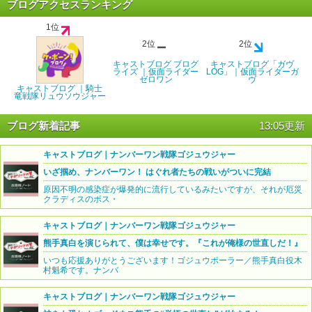
ブログアクセスランキング
1位
2位
2位
キャストブログ ブログ
キャストブログ「ガヴ
ライズ ｜仮面ライダー
LOG」｜仮面ライダーガ
ゼロワン
ヴ
キャストブログ ｜騎士
竜戦隊リュウソウジャー
ブログ新着記事
13:05更新
キャストブログ｜ナンバーワン戦隊ゴジュウジャー
いざ掴め、ナンバーワン！ はぐれ者たちの戦いがついに完結
原因不明の感染症が爆発的に流行しているみたいですが、それが厄災
クラディスのボス・
キャストブログ｜ナンバーワン戦隊ゴジュウジャー
熊手真白を演じられて、僕は幸せです。『これが俺様の世直しだ！』
いつも応援ありがとうございます！ゴジュウポーラー／熊手真白役木
村魁希です。ナンバ
キャストブログ｜ナンバーワン戦隊ゴジュウジャー