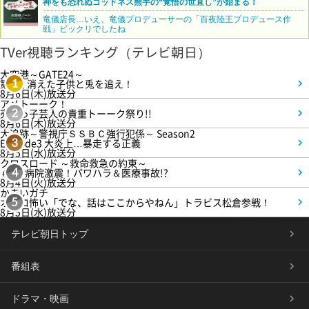
神をも恐れぬゴッドネス熊手の“覚悟の世直し”が始まる！
竜儀店長…いえ、竜儀プロデューサーの「百夜陸王プロデュース作
戦」ビックリでしたね
TVer視聴ランキング（テレビ朝日）
大空港～GATE24～
第3話 消えた子供と兎を追え！
1
8月6日(木)放送分
アメトーーク！
売れっ子芸人の貴重トーーク祭り!!
2
8月6日(木)放送分
大追跡～警視庁ＳＳＢＣ強行犯係～ Season2
Episode3 大炎上…暴走する正義
3
8月5日(水)放送分
クロスロード ～救命救急の約束～
＃5 病院激震！パワハラ＆医療事故!?
4
8月4日(火)放送分
かまいガチ
オモロ怖い「でな、話はここからやねん」トラビス松倉参戦！
5
8月5日(水)放送分
テレビ朝日トップ
番組表
ドラマ・映画