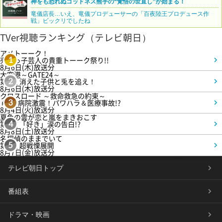
神をも恐れぬゴッドネス熊手の“覚悟の世直し”が始まる！
竜儀店長…いえ、竜儀プロデューサーの「百夜陸王プロデュース作
戦」ビックリでしたね
TVer視聴ランキング（テレビ朝日）
アメトーーク！
売れっ子芸人の貴重トーーク祭り!!
1
8月6日(木)放送分
大空港～GATE24～
第3話 消えた子供と兎を追え！
2
8月6日(木)放送分
クロスロード ～救命救急の約束～
＃5 病院激震！パワハラ＆医療事故!?
3
8月4日(火)放送分
夏色の雲が恋と嵐をまきおこす
第5話 「好き」涙の告白!?
4
8月8日(土)放送分
名探偵のままでいて
第4話 超戦慄展開
5
8月7日(金)放送分
テレビ朝日トップ
番組表
ドラマ・映画