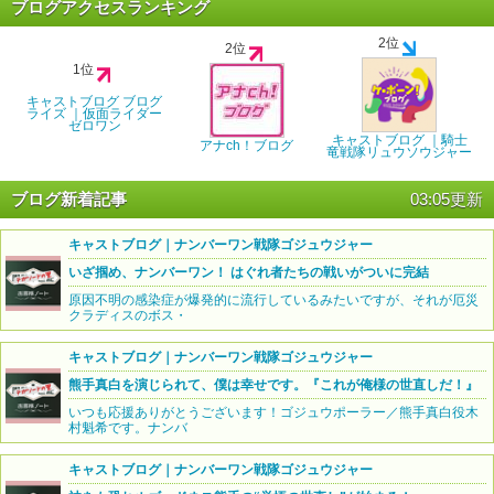
ブログアクセスランキング
2位
2位
1位
キャストブログ ブログ
ライズ ｜仮面ライダー
ゼロワン
キャストブログ ｜騎士
アナch！ブログ
竜戦隊リュウソウジャー
ブログ新着記事
03:05更新
キャストブログ｜ナンバーワン戦隊ゴジュウジャー
いざ掴め、ナンバーワン！ はぐれ者たちの戦いがついに完結
原因不明の感染症が爆発的に流行しているみたいですが、それが厄災
クラディスのボス・
キャストブログ｜ナンバーワン戦隊ゴジュウジャー
熊手真白を演じられて、僕は幸せです。『これが俺様の世直しだ！』
いつも応援ありがとうございます！ゴジュウポーラー／熊手真白役木
村魁希です。ナンバ
キャストブログ｜ナンバーワン戦隊ゴジュウジャー