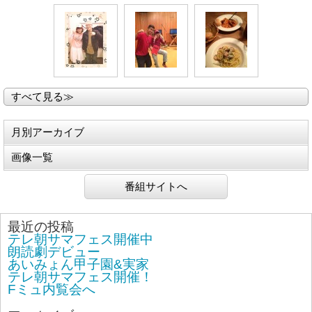
すべて見る≫
月別アーカイブ
画像一覧
番組サイトへ
最近の投稿
テレ朝サマフェス開催中
朗読劇デビュー
あいみょん甲子園&実家
テレ朝サマフェス開催！
Fミュ内覧会へ