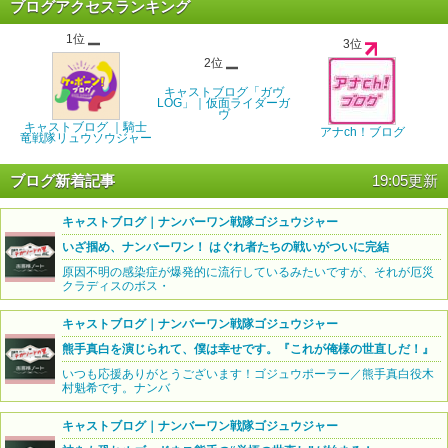
ブログアクセスランキング
1位
3位
2位
キャストブログ「ガヴ
LOG」｜仮面ライダーガ
ヴ
キャストブログ ｜騎士
アナch！ブログ
竜戦隊リュウソウジャー
ブログ新着記事
19:05更新
キャストブログ｜ナンバーワン戦隊ゴジュウジャー
いざ掴め、ナンバーワン！ はぐれ者たちの戦いがついに完結
原因不明の感染症が爆発的に流行しているみたいですが、それが厄災
クラディスのボス・
キャストブログ｜ナンバーワン戦隊ゴジュウジャー
熊手真白を演じられて、僕は幸せです。『これが俺様の世直しだ！』
いつも応援ありがとうございます！ゴジュウポーラー／熊手真白役木
村魁希です。ナンバ
キャストブログ｜ナンバーワン戦隊ゴジュウジャー