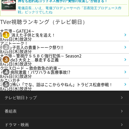
神をも恐れぬゴッドネス熊手の“覚悟の世直し”が始まる！
竜儀店長…いえ、竜儀プロデューサーの「百夜陸王プロデュース作
戦」ビックリでしたね
TVer視聴ランキング（テレビ朝日）
大空港～GATE24～
第3話 消えた子供と兎を追え！
1
8月6日(木)放送分
アメトーーク！
売れっ子芸人の貴重トーーク祭り!!
2
8月6日(木)放送分
大追跡～警視庁ＳＳＢＣ強行犯係～ Season2
Episode3 大炎上…暴走する正義
3
8月5日(水)放送分
クロスロード ～救命救急の約束～
＃5 病院激震！パワハラ＆医療事故!?
4
8月4日(火)放送分
かまいガチ
オモロ怖い「でな、話はここからやねん」トラビス松倉参戦！
5
8月5日(水)放送分
テレビ朝日トップ
番組表
ドラマ・映画