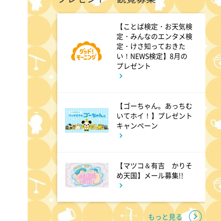
しあわせのたね。
【ことば検定・お天気検
定・みんなのエンタメ検
10:00
定・けさ知っておきた
午前
い！NEWS検定】8月の
題名のない音楽会「背筋も凍
プレゼント
る!恐怖を感じる音楽会」
【ゴーちゃん。あっちむ
10:30
午前
いてホイ！】プレゼント
キャンペーン
買いドキ!生放送ショッピン
グ 期間限定商品を手にする大
チャンス!お見逃しなく!
【マツコ＆有吉 かりそ
め天国】メール募集!!
11:00
午前
ワイド!スクランブル サタデ
もっと見る