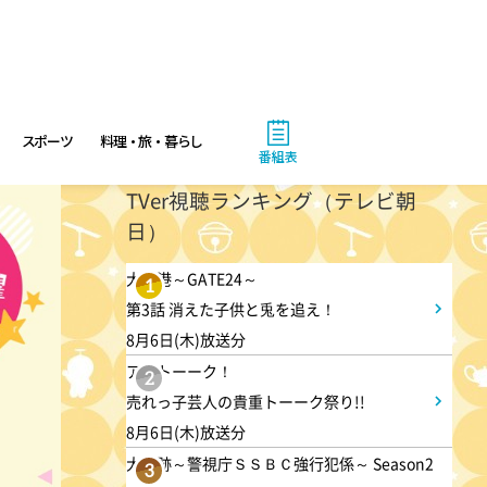
スポーツ
料理・旅・暮らし
番組表
TVer視聴ランキング（テレビ朝
日）
大空港～GATE24～
1
第3話 消えた子供と兎を追え！
4:00
あさ
8月6日(木)放送分
ワカコさんとマサルくんのお宅
アメトーーク！
2
は買わないの??
売れっ子芸人の貴重トーーク祭り!!
8月6日(木)放送分
4:25
大追跡～警視庁ＳＳＢＣ強行犯係～ Season2
あさ
3