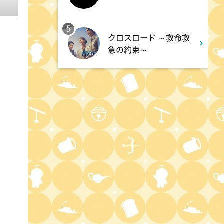
4:30
午後
5
クロスロード ～救命救
クレヨンしんちゃん 【スワン
急の約束～
ボート伝説だゾ】
5:00
午後
ドラえもん 【ウラメシズキ
ン】ほか
5:30
午後
ANNスーパーJチャンネル
6:00
よる