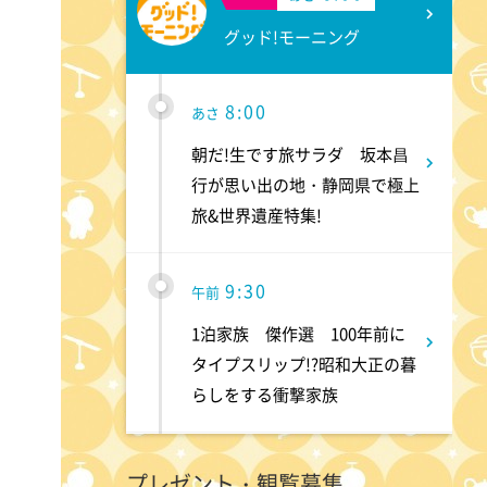
グッド!モーニング
8:00
あさ
朝だ!生です旅サラダ 坂本昌
行が思い出の地・静岡県で極上
旅&世界遺産特集!
9:30
午前
1泊家族 傑作選 100年前に
タイプスリップ!?昭和大正の暮
らしをする衝撃家族
9:55
午前
プレゼント・観覧募集