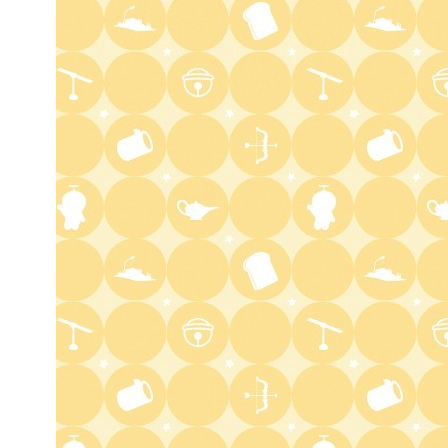
タモリステーション 日本人と
石油 最前線 そもそも石油と
は何なのか!?徹底取材!
10:24
よる
サタデーステーション
10:52
よる
私の幸福時間
10:56
よる
港時間