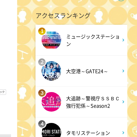
ー
アクセスランキング
1:30
午後
1
ミュージックステーショ
八村塁スペシャルマッチ
ン
BLACK SAMURAI SUMMIT
2
3:30
午後
大空港～GATE24～
なにわ男子の逆転男子 高橋恭
平の休日に密着!呼び出した仲
3
良しのある人とは!?
大追跡～警視庁ＳＳＢＣ
強行犯係～Season2
4:00
午後
4
バチバチSTAR
タモリステーション