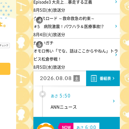
Episode3 大炎上…暴走する正義
渡辺篤史の建もの探訪
8月5日(水)放送分
クロスロード ～救命救急の約束～
4
4:50
あさ
＃5 病院激震！パワハラ＆医療事故!?
8月4日(火)放送分
テレメンタリー2026「核を抱
かまいガチ
く星-VOICE-」
5
オモロ怖い「でな、話はここからやねん」トラ
ビス松倉参戦！
5:20
あさ
8月5日(水)放送分
日本のチカラ
2026.08.08
土
番組表
5:50
あさ
ANNニュース
6:00
NOW
あさ