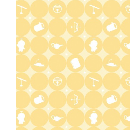
人生の楽園 夏の1時間!ふるさ
と大好きスペシャル
6:56
よる
サンド&芦田愛菜の博士ちゃ
ん 伊藤沙莉が初参戦!!目利き
三択バトルSP
8:00
よる
池上彰のニュースそうだったの
か!! 池上流映像ショーSP
8:54
よる