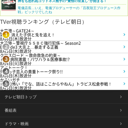
神をも恐れぬゴッドネス熊手の“覚悟の世直し”が始まる！
竜儀店長…いえ、竜儀プロデューサーの「百夜陸王プロデュース作
戦」ビックリでしたね
TVer視聴ランキング（テレビ朝日）
大空港～GATE24～
第3話 消えた子供と兎を追え！
1
8月6日(木)放送分
大追跡～警視庁ＳＳＢＣ強行犯係～ Season2
Episode3 大炎上…暴走する正義
2
8月5日(水)放送分
クロスロード ～救命救急の約束～
＃5 病院激震！パワハラ＆医療事故!?
3
8月4日(火)放送分
アメトーーク！
売れっ子芸人の貴重トーーク祭り!!
4
8月6日(木)放送分
かまいガチ
オモロ怖い「でな、話はここからやねん」トラビス松倉参戦！
5
8月5日(水)放送分
テレビ朝日トップ
番組表
ドラマ・映画