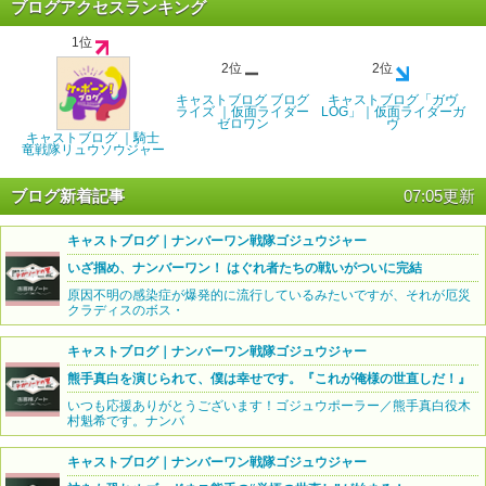
ブログアクセスランキング
1位
2位
2位
キャストブログ ブログ
キャストブログ「ガヴ
ライズ ｜仮面ライダー
LOG」｜仮面ライダーガ
ゼロワン
ヴ
キャストブログ ｜騎士
竜戦隊リュウソウジャー
ブログ新着記事
07:05更新
キャストブログ｜ナンバーワン戦隊ゴジュウジャー
いざ掴め、ナンバーワン！ はぐれ者たちの戦いがついに完結
原因不明の感染症が爆発的に流行しているみたいですが、それが厄災
クラディスのボス・
キャストブログ｜ナンバーワン戦隊ゴジュウジャー
熊手真白を演じられて、僕は幸せです。『これが俺様の世直しだ！』
いつも応援ありがとうございます！ゴジュウポーラー／熊手真白役木
村魁希です。ナンバ
キャストブログ｜ナンバーワン戦隊ゴジュウジャー