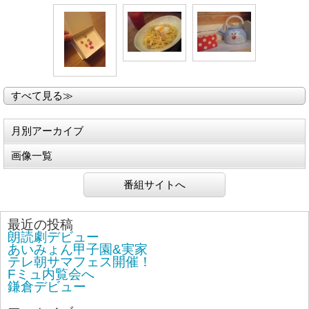
すべて見る≫
月別アーカイブ
画像一覧
番組サイトへ
最近の投稿
朗読劇デビュー
あいみょん甲子園&実家
テレ朝サマフェス開催！
Fミュ内覧会へ
鎌倉デビュー