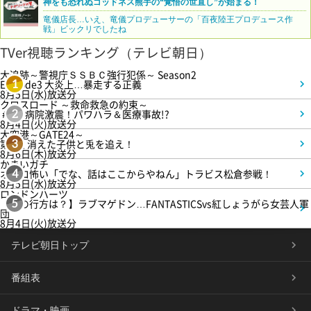
神をも恐れぬゴッドネス熊手の“覚悟の世直し”が始まる！
竜儀店長…いえ、竜儀プロデューサーの「百夜陸王プロデュース作
戦」ビックリでしたね
TVer視聴ランキング（テレビ朝日）
大追跡～警視庁ＳＳＢＣ強行犯係～ Season2
Episode3 大炎上…暴走する正義
1
8月5日(水)放送分
クロスロード ～救命救急の約束～
＃5 病院激震！パワハラ＆医療事故!?
2
8月4日(火)放送分
大空港～GATE24～
第3話 消えた子供と兎を追え！
3
8月6日(木)放送分
かまいガチ
オモロ怖い「でな、話はここからやねん」トラビス松倉参戦！
4
8月5日(水)放送分
ロンドンハーツ
【恋の行方は？】ラブマゲドン…FANTASTICSvs紅しょうがら女芸人軍
5
団
8月4日(火)放送分
テレビ朝日トップ
番組表
ドラマ・映画