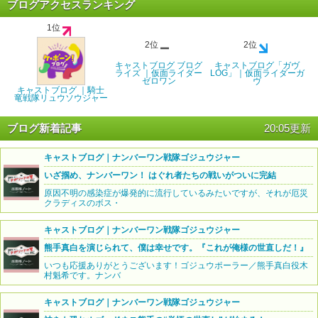
ブログアクセスランキング
1位
2位
2位
キャストブログ ブログ
キャストブログ「ガヴ
ライズ ｜仮面ライダー
LOG」｜仮面ライダーガ
ゼロワン
ヴ
キャストブログ ｜騎士
竜戦隊リュウソウジャー
ブログ新着記事
20:05更新
キャストブログ｜ナンバーワン戦隊ゴジュウジャー
いざ掴め、ナンバーワン！ はぐれ者たちの戦いがついに完結
原因不明の感染症が爆発的に流行しているみたいですが、それが厄災
クラディスのボス・
キャストブログ｜ナンバーワン戦隊ゴジュウジャー
熊手真白を演じられて、僕は幸せです。『これが俺様の世直しだ！』
いつも応援ありがとうございます！ゴジュウポーラー／熊手真白役木
村魁希です。ナンバ
キャストブログ｜ナンバーワン戦隊ゴジュウジャー