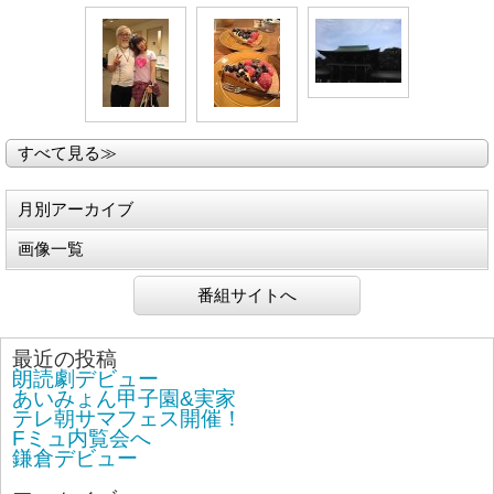
すべて見る≫
月別アーカイブ
画像一覧
番組サイトへ
最近の投稿
朗読劇デビュー
あいみょん甲子園&実家
テレ朝サマフェス開催！
Fミュ内覧会へ
鎌倉デビュー