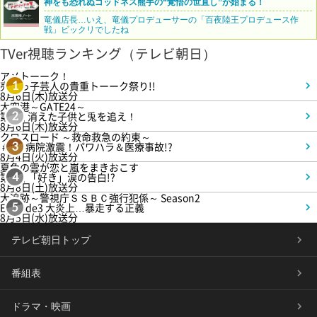
神をも恐れぬゴッドネス熊手の“覚悟の世直し”が始まる！
竜儀店長…いえ、竜儀プロデューサーの「百夜陸王プロデュース作
戦」ビックリでしたね
TVer視聴ランキング（テレビ朝日）
アメトーーク！
売れっ子芸人の貴重トーーク祭り!!
1
8月6日(木)放送分
大空港～GATE24～
第3話 消えた子供と兎を追え！
2
8月6日(木)放送分
クロスロード ～救命救急の約束～
＃5 病院激震！パワハラ＆医療事故!?
3
8月4日(火)放送分
夏色の雲が恋と嵐をまきおこす
第5話 「好き」涙の告白!?
4
8月8日(土)放送分
大追跡～警視庁ＳＳＢＣ強行犯係～ Season2
Episode3 大炎上…暴走する正義
5
8月5日(水)放送分
テレビ朝日トップ
番組表
ドラマ・映画