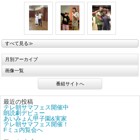
すべて見る≫
月別アーカイブ
画像一覧
番組サイトへ
最近の投稿
テレ朝サマフェス開催中
朗読劇デビュー
あいみょん甲子園&実家
テレ朝サマフェス開催！
Fミュ内覧会へ