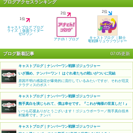
ブログアクセスランキング
2位
2位
1位
キャストブログ ブログ
ライズ ｜仮面ライダー
ゼロワン
キャストブログ ｜騎士
アナch！ブログ
竜戦隊リュウソウジャー
ブログ新着記事
07:05更新
キャストブログ｜ナンバーワン戦隊ゴジュウジャー
いざ掴め、ナンバーワン！ はぐれ者たちの戦いがついに完結
原因不明の感染症が爆発的に流行しているみたいですが、それが厄災
クラディスのボス・
キャストブログ｜ナンバーワン戦隊ゴジュウジャー
熊手真白を演じられて、僕は幸せです。『これが俺様の世直しだ！』
いつも応援ありがとうございます！ゴジュウポーラー／熊手真白役木
村魁希です。ナンバ
キャストブログ｜ナンバーワン戦隊ゴジュウジャー