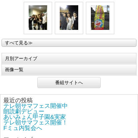
すべて見る≫
月別アーカイブ
画像一覧
番組サイトへ
最近の投稿
テレ朝サマフェス開催中
朗読劇デビュー
あいみょん甲子園&実家
テレ朝サマフェス開催！
Fミュ内覧会へ