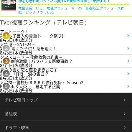
神をも恐れぬゴッドネス熊手の“覚悟の世直し”が始まる！
竜儀店長…いえ、竜儀プロデューサーの「百夜陸王プロデュース作
戦」ビックリでしたね
TVer視聴ランキング（テレビ朝日）
アメトーーク！
売れっ子芸人の貴重トーーク祭り!!
1
8月6日(木)放送分
大空港～GATE24～
第3話 消えた子供と兎を追え！
2
8月6日(木)放送分
クロスロード ～救命救急の約束～
＃5 病院激震！パワハラ＆医療事故!?
3
8月4日(火)放送分
夏色の雲が恋と嵐をまきおこす
第5話 「好き」涙の告白!?
4
8月8日(土)放送分
大追跡～警視庁ＳＳＢＣ強行犯係～ Season2
Episode3 大炎上…暴走する正義
5
8月5日(水)放送分
テレビ朝日トップ
番組表
ドラマ・映画