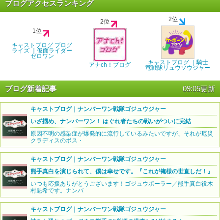
ブログアクセスランキング
2位
2位
1位
キャストブログ ブログ
ライズ ｜仮面ライダー
ゼロワン
キャストブログ ｜騎士
アナch！ブログ
竜戦隊リュウソウジャー
ブログ新着記事
09:05更新
キャストブログ｜ナンバーワン戦隊ゴジュウジャー
いざ掴め、ナンバーワン！ はぐれ者たちの戦いがついに完結
原因不明の感染症が爆発的に流行しているみたいですが、それが厄災
クラディスのボス・
キャストブログ｜ナンバーワン戦隊ゴジュウジャー
熊手真白を演じられて、僕は幸せです。『これが俺様の世直しだ！』
いつも応援ありがとうございます！ゴジュウポーラー／熊手真白役木
村魁希です。ナンバ
キャストブログ｜ナンバーワン戦隊ゴジュウジャー