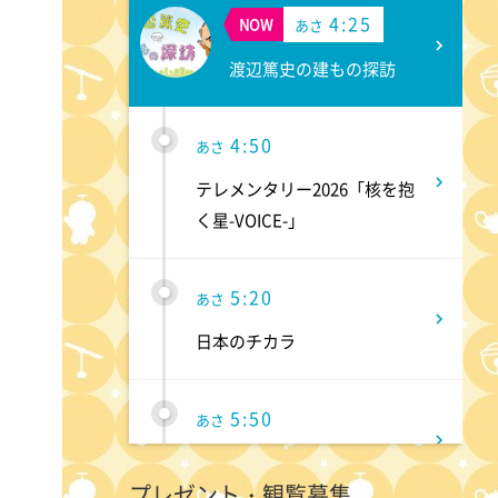
4:25
NOW
あさ
渡辺篤史の建もの探訪
4:50
あさ
テレメンタリー2026「核を抱
く星-VOICE-」
5:20
あさ
日本のチカラ
5:50
あさ
ANNニュース
プレゼント・観覧募集