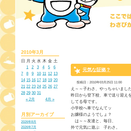
2010年3月
日
月
火
水
木
金
土
1
2
3
4
5
6
元気な証拠？
7
8
9
10
11
12
13
14
15
16
17
18
19
20
投稿日：2010年03月25日 11:00
21
22
23
24
25
26
27
え～～子わさ、やっちゃいました
28
29
30
31
昨日から登下校、車で送り迎えを
« 2月
4月 »
してる母です。

小学校へ車でなんてッ

月別アーカイブ
お嬢様のようでしょ？

　は～～友達と、毎日、

2026年8月
外で元気に遊ぶ　子わさ。

2026年7月