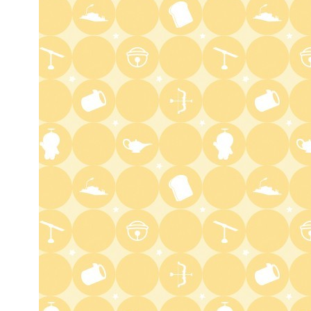
6:00
よる
人生の楽園 夏の1時間!ふるさ
と大好きスペシャル
6:56
よる
サンド&芦田愛菜の博士ちゃ
ん 伊藤沙莉が初参戦!!目利き
三択バトルSP
8:00
よる
池上彰のニュースそうだったの
か!! 池上流映像ショーSP