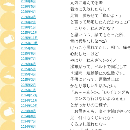
2026年6月
元気に遊んでる際

2026年5月
着地に失敗したらしく

2026年4月
足首　腫らせて「痛いよ～」

2026年3月
と言って帰宅したんだよねぇぇ(´・c
2026年2月
2026年1月
　こりゃ、ねんざだな？

2025年12月
と思いつつ、診てもらった所、

2025年11月
骨は異常なし(≧m≦)

2025年10月
けっこう腫れてたし、相当、痛そ
2025年9月
心配した～けど

2025年8月
2025年7月
やはり　ねんざ＼(~o~)／

2025年6月
湿布貼って、ベルトで固定して

2025年5月
１週間　運動禁止の生活です。

2025年4月
子供にとって、運動禁止は

2025年3月
2025年2月
かなり厳しい生活みたい。

2025年1月
「あ～～あ(-ω-。`)スイミングも

2024年12月
　ダンスも行けないよねぇぇ」

2024年11月
とがっかりのご様子。

2024年10月
　お母さんも、タイヤ跳びやって
2024年9月
2024年8月
足　何回もくじいたな～

2024年7月
くるぶし腫れたな～

2024年6月