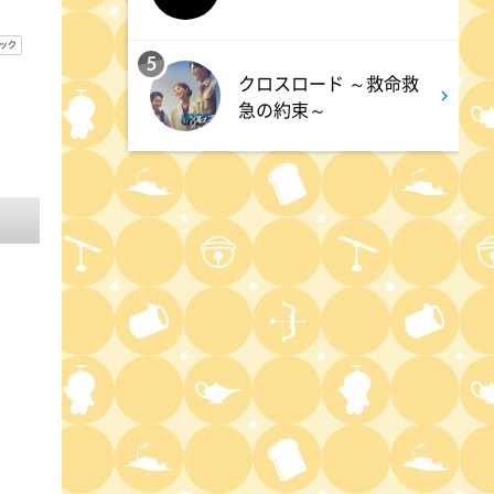
ワイド!スクランブル サタデ
ー
5
クロスロード ～救命救
急の約束～
1:30
午後
八村塁スペシャルマッチ
BLACK SAMURAI SUMMIT
3:30
午後
なにわ男子の逆転男子 高橋恭
平の休日に密着!呼び出した仲
良しのある人とは!?
4:00
午後