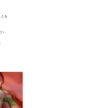
とを

♪






