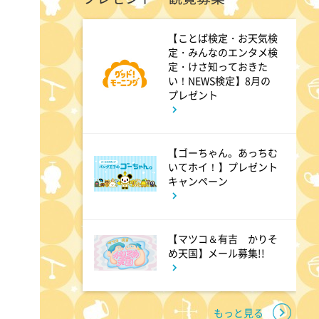
6:00
あさ
【ことば検定・お天気検
定・みんなのエンタメ検
グッド!モーニング
定・けさ知っておきた
い！NEWS検定】8月の
プレゼント
8:00
あさ
朝だ!生です旅サラダ 坂本昌
行が思い出の地・静岡県で極上
【ゴーちゃん。あっちむ
いてホイ！】プレゼント
旅&世界遺産特集!
キャンペーン
9:30
午前
【マツコ＆有吉 かりそ
1泊家族 傑作選 100年前に
め天国】メール募集!!
タイプスリップ!?昭和大正の暮
らしをする衝撃家族
もっと見る