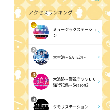
9:55
午前
アクセスランキング
しあわせのたね。
1
ミュージックステーショ
10:00
午前
ン
題名のない音楽会「背筋も凍
2
る!恐怖を感じる音楽会」
大空港～GATE24～
10:30
午前
3
買いドキ!生放送ショッピン
大追跡～警視庁ＳＳＢＣ
グ 期間限定商品を手にする大
強行犯係～Season2
チャンス!お見逃しなく!
4
タモリステーション
11:00
午前