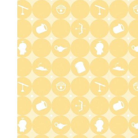
バチバチSTAR
4:30
午後
クレヨンしんちゃん 【スワン
ボート伝説だゾ】
5:00
午後
ドラえもん 【ウラメシズキ
ン】ほか
5:30
午後
ANNスーパーJチャンネル