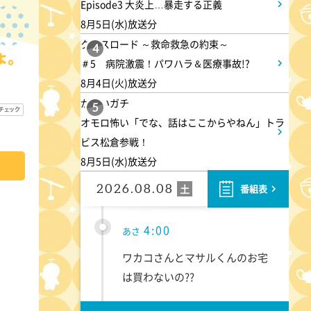
Episode3 大炎上…暴走する正義
8月5日(水)放送分
クロスロード ～救命救急の約束～
4
＃5 病院激震！パワハラ＆医療事故!?
8月4日(火)放送分
かまいガチ
5
オモロ怖い「でな、話はここからやねん」トラ
ビス松倉参戦！
8月5日(水)放送分
2026.08.08
土
番組表
4:00
あさ
ワカコさんとマサルくんのお宅
は買わないの??