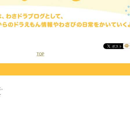
TOP
。


