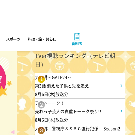
スポーツ
料理・旅・暮らし
番組表
TVer視聴ランキング（テレビ朝
日）
大空港～GATE24～
1
第3話 消えた子供と兎を追え！
8月6日(木)放送分
アメトーーク！
2
売れっ子芸人の貴重トーーク祭り!!
8月6日(木)放送分
大追跡～警視庁ＳＳＢＣ強行犯係～ Season2
3