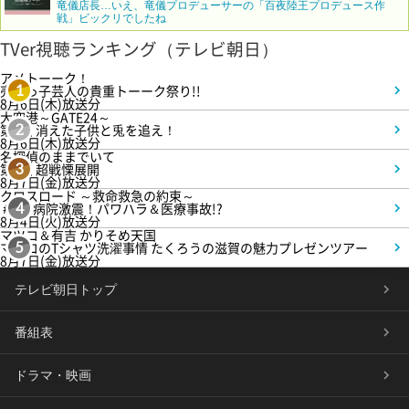
竜儀店長…いえ、竜儀プロデューサーの「百夜陸王プロデュース作
戦」ビックリでしたね
TVer視聴ランキング（テレビ朝日）
アメトーーク！
売れっ子芸人の貴重トーーク祭り!!
1
8月6日(木)放送分
大空港～GATE24～
第3話 消えた子供と兎を追え！
2
8月6日(木)放送分
名探偵のままでいて
第4話 超戦慄展開
3
8月7日(金)放送分
クロスロード ～救命救急の約束～
＃5 病院激震！パワハラ＆医療事故!?
4
8月4日(火)放送分
マツコ＆有吉 かりそめ天国
マツコのTシャツ洗濯事情 たくろうの滋賀の魅力プレゼンツアー
5
8月7日(金)放送分
テレビ朝日トップ
番組表
ドラマ・映画