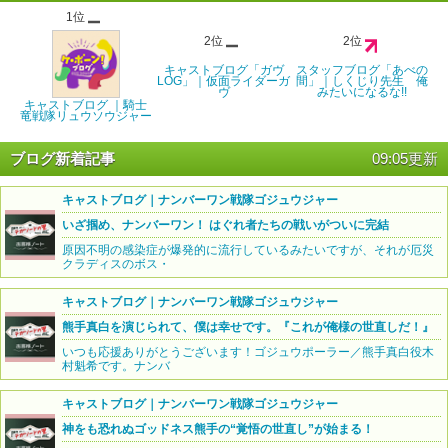
1位
2位
2位
キャストブログ「ガヴ
スタッフブログ「あべの
LOG」｜仮面ライダーガ
間」｜しくじり先生 俺
ヴ
みたいになるな!!
キャストブログ ｜騎士
竜戦隊リュウソウジャー
ブログ新着記事
09:05更新
キャストブログ｜ナンバーワン戦隊ゴジュウジャー
いざ掴め、ナンバーワン！ はぐれ者たちの戦いがついに完結
原因不明の感染症が爆発的に流行しているみたいですが、それが厄災
クラディスのボス・
キャストブログ｜ナンバーワン戦隊ゴジュウジャー
熊手真白を演じられて、僕は幸せです。『これが俺様の世直しだ！』
いつも応援ありがとうございます！ゴジュウポーラー／熊手真白役木
村魁希です。ナンバ
キャストブログ｜ナンバーワン戦隊ゴジュウジャー
神をも恐れぬゴッドネス熊手の“覚悟の世直し”が始まる！