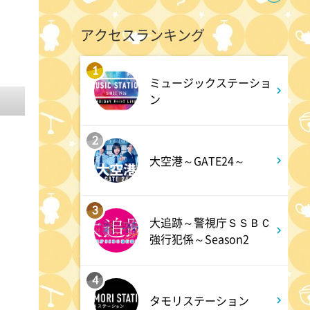
てきます #6
アクセスランキング
2:30
深夜
1
ミュージックステーショ
花織さんは転生しても喧嘩がし
ン
たい【ANiMAZiNG!!!】 #5
2
3:00
深夜
大空港～GATE24～
上田ちゃんネル 楽屋トークを
覗き見!芸人たちの座持ちがい
3
い話
大追跡～警視庁ＳＳＢＣ
強行犯係～Season2
3:30
深夜
4
テラサってる? EXOシウミン
タモリステーション