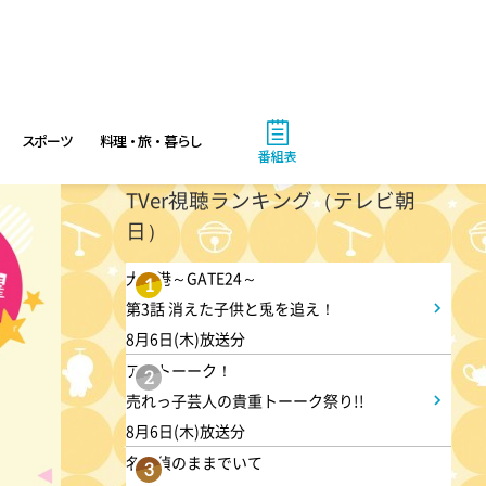
と大好きスペシャル
6:56
よる
スポーツ
料理・旅・暮らし
サンド&芦田愛菜の博士ちゃ
番組表
ん 伊藤沙莉が初参戦!!目利き
TVer視聴ランキング（テレビ朝
三択バトルSP
日）
大空港～GATE24～
8:00
よる
1
第3話 消えた子供と兎を追え！
池上彰のニュースそうだったの
8月6日(木)放送分
か!! 池上流映像ショーSP
アメトーーク！
2
売れっ子芸人の貴重トーーク祭り!!
8:54
8月6日(木)放送分
よる
名探偵のままでいて
3
タモリステーション 日本人と