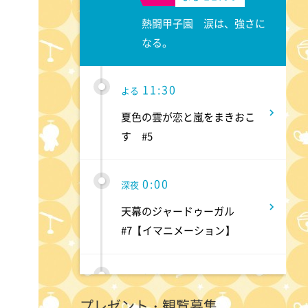
熱闘甲子園 涙は、強さに
なる。
11:30
よる
夏色の雲が恋と嵐をまきおこ
す #5
0:00
深夜
天幕のジャードゥーガル
#7【イマニメーション】
0:30
深夜
プレゼント・観覧募集
テレ朝サマフェス音楽LIVEダイ