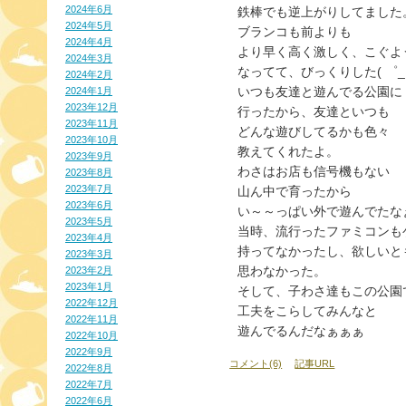
2024年6月
鉄棒でも逆上がりしてました
2024年5月
ブランコも前よりも
2024年4月
より早く高く激しく、こぐよ
2024年3月
なってて、びっくりした( ゜_゜
2024年2月
いつも友達と遊んでる公園に
2024年1月
2023年12月
行ったから、友達といつも
2023年11月
どんな遊びしてるかも色々
2023年10月
教えてくれたよ。
2023年9月
わさはお店も信号機もない
2023年8月
2023年7月
山ん中で育ったから
2023年6月
い～～っぱい外で遊んでたな
2023年5月
当時、流行ったファミコンも
2023年4月
持ってなかったし、欲しいと
2023年3月
思わなかった。
2023年2月
2023年1月
そして、子わさ達もこの公園
2022年12月
工夫をこらしてみんなと
2022年11月
遊んでるんだなぁぁぁ
2022年10月
2022年9月
コメント(6)
記事URL
2022年8月
2022年7月
2022年6月