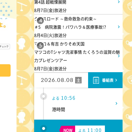
第4話 超戦慄展開
石油 最前線 そもそも石油と
8月7日(金)放送分
は何なのか!?徹底取材!
クロスロード ～救命救急の約束～
4
＃5 病院激震！パワハラ＆医療事故!?
10:24
よる
8月4日(火)放送分
マツコ＆有吉 かりそめ天国
サタデーステーション
5
マツコのTシャツ洗濯事情 たくろうの滋賀の魅
力プレゼンツアー
10:52
よる
8月7日(金)放送分
私の幸福時間
2026.08.08
土
番組表
10:56
よる
港時間
11:00
NOW
よる