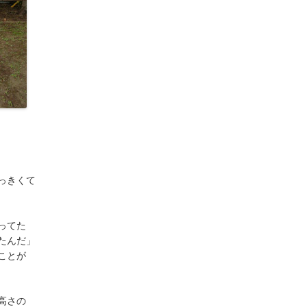
っきくて
ってた
たんだ」
ことが
高さの