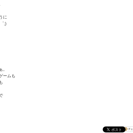
。
うに
;)
ぁ。
ゲームも
も
で