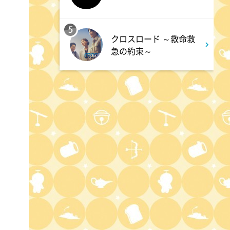
主演『ホ食堂～時空を超えた恋
のシェフ』第1話・前編
5
クロスロード ～救命救
急の約束～