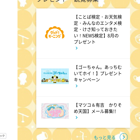
ジェスト
【ことば検定・お天気検
定・みんなのエンタメ検
1:00
定・けさ知っておきた
深夜
い！NEWS検定】8月の
タイムトラベルダディ #2
プレゼント
ダイアン津田ドラマ初主演作
品 脚本:上田誠
【ゴーちゃん。あっちむ
いてホイ！】プレゼント
キャンペーン
1:30
深夜
ワールドプロレスリング
【マツコ＆有吉 かりそ
め天国】メール募集!!
2:00
深夜
「きみを愛する気はない」と言
った次期公爵様がなぜか溺愛し
もっと見る