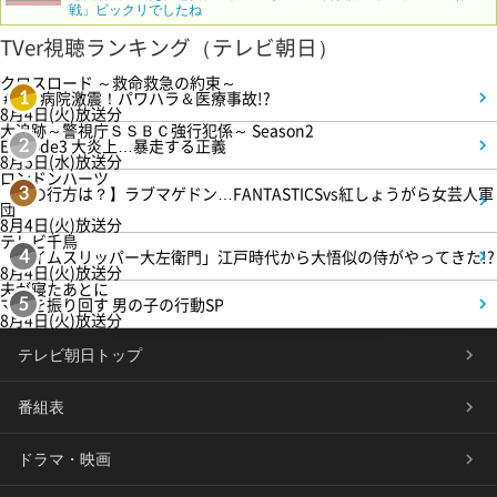
戦」ビックリでしたね
TVer視聴ランキング（テレビ朝日）
クロスロード ～救命救急の約束～
＃5 病院激震！パワハラ＆医療事故!?
1
8月4日(火)放送分
大追跡～警視庁ＳＳＢＣ強行犯係～ Season2
Episode3 大炎上…暴走する正義
2
8月5日(水)放送分
ロンドンハーツ
【恋の行方は？】ラブマゲドン…FANTASTICSvs紅しょうがら女芸人軍
3
団
8月4日(火)放送分
テレビ千鳥
「タイムスリッパー大左衛門」江戸時代から大悟似の侍がやってきた!?
4
8月4日(火)放送分
夫が寝たあとに
ママを振り回す 男の子の行動SP
5
8月4日(火)放送分
テレビ朝日トップ
番組表
ドラマ・映画