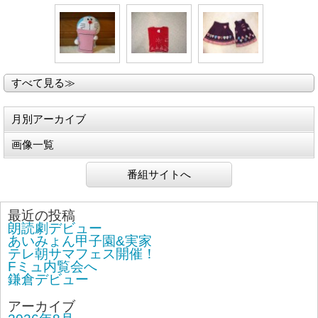
すべて見る≫
月別アーカイブ
画像一覧
番組サイトへ
最近の投稿
朗読劇デビュー
あいみょん甲子園&実家
テレ朝サマフェス開催！
Fミュ内覧会へ
鎌倉デビュー
アーカイブ