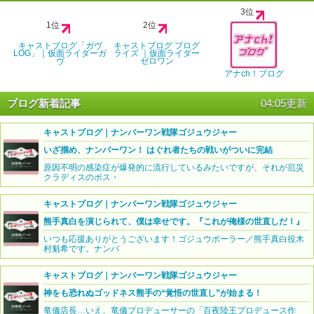
3位
1位
2位
キャストブログ「ガヴ
キャストブログ ブログ
LOG」｜仮面ライダーガ
ライズ ｜仮面ライダー
ヴ
ゼロワン
アナch！ブログ
ブログ新着記事
04:05更新
キャストブログ｜ナンバーワン戦隊ゴジュウジャー
いざ掴め、ナンバーワン！ はぐれ者たちの戦いがついに完結
原因不明の感染症が爆発的に流行しているみたいですが、それが厄災
クラディスのボス・
キャストブログ｜ナンバーワン戦隊ゴジュウジャー
熊手真白を演じられて、僕は幸せです。『これが俺様の世直しだ！』
いつも応援ありがとうございます！ゴジュウポーラー／熊手真白役木
村魁希です。ナンバ
キャストブログ｜ナンバーワン戦隊ゴジュウジャー
神をも恐れぬゴッドネス熊手の“覚悟の世直し”が始まる！
竜儀店長…いえ、竜儀プロデューサーの「百夜陸王プロデュース作