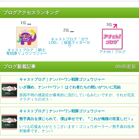
ブログアクセスランキング
1位
3位
2位
キャストブログ「ガヴ
LOG」｜仮面ライダーガ
ヴ
キャストブログ ｜騎士
アナch！ブログ
竜戦隊リュウソウジャー
ブログ新着記事
09:05更新
キャストブログ｜ナンバーワン戦隊ゴジュウジャー
いざ掴め、ナンバーワン！ はぐれ者たちの戦いがついに完結
原因不明の感染症が爆発的に流行しているみたいですが、それが厄災
クラディスのボス・
キャストブログ｜ナンバーワン戦隊ゴジュウジャー
熊手真白を演じられて、僕は幸せです。『これが俺様の世直しだ！』
いつも応援ありがとうございます！ゴジュウポーラー／熊手真白役木
村魁希です。ナンバ