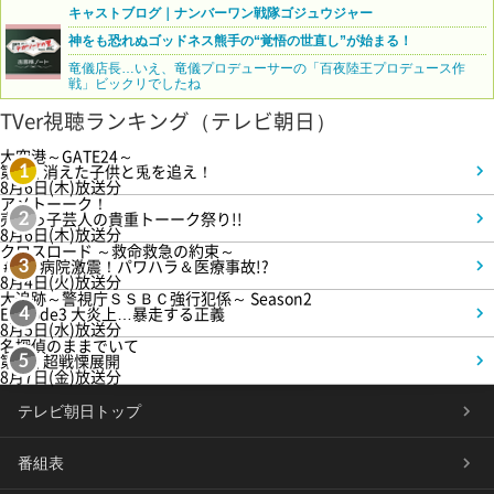
キャストブログ｜ナンバーワン戦隊ゴジュウジャー
神をも恐れぬゴッドネス熊手の“覚悟の世直し”が始まる！
竜儀店長…いえ、竜儀プロデューサーの「百夜陸王プロデュース作
戦」ビックリでしたね
TVer視聴ランキング（テレビ朝日）
大空港～GATE24～
第3話 消えた子供と兎を追え！
1
8月6日(木)放送分
アメトーーク！
売れっ子芸人の貴重トーーク祭り!!
2
8月6日(木)放送分
クロスロード ～救命救急の約束～
＃5 病院激震！パワハラ＆医療事故!?
3
8月4日(火)放送分
大追跡～警視庁ＳＳＢＣ強行犯係～ Season2
Episode3 大炎上…暴走する正義
4
8月5日(水)放送分
名探偵のままでいて
第4話 超戦慄展開
5
8月7日(金)放送分
テレビ朝日トップ
番組表