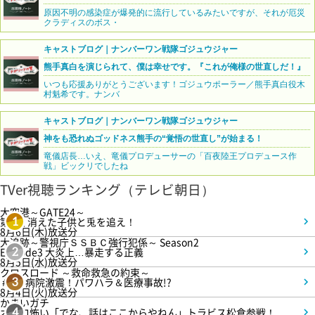
原因不明の感染症が爆発的に流行しているみたいですが、それが厄災
クラディスのボス・
キャストブログ｜ナンバーワン戦隊ゴジュウジャー
熊手真白を演じられて、僕は幸せです。『これが俺様の世直しだ！』
いつも応援ありがとうございます！ゴジュウポーラー／熊手真白役木
村魁希です。ナンバ
キャストブログ｜ナンバーワン戦隊ゴジュウジャー
神をも恐れぬゴッドネス熊手の“覚悟の世直し”が始まる！
竜儀店長…いえ、竜儀プロデューサーの「百夜陸王プロデュース作
戦」ビックリでしたね
TVer視聴ランキング（テレビ朝日）
大空港～GATE24～
第3話 消えた子供と兎を追え！
1
8月6日(木)放送分
大追跡～警視庁ＳＳＢＣ強行犯係～ Season2
Episode3 大炎上…暴走する正義
2
8月5日(水)放送分
クロスロード ～救命救急の約束～
＃5 病院激震！パワハラ＆医療事故!?
3
8月4日(火)放送分
かまいガチ
オモロ怖い「でな、話はここからやねん」トラビス松倉参戦！
4