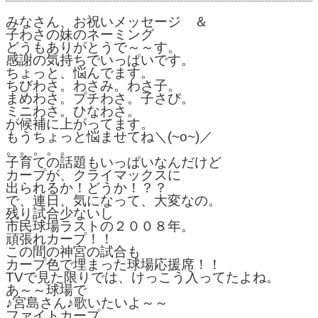
みなさん、お祝いメッセージ ＆
子わさの妹のネーミング
どうもありがとうで～～す。
感謝の気持ちでいっぱいです。
ちょっと、悩んでます。
ちびわさ。わさみ。わさ子。
まめわさ。プチわさ。子さび。
ミニわさ。ひなわさ。
が候補に上がってます。
もうちょっと悩ませてね＼(~o~)／
。。。。。
子育ての話題もいっぱいなんだけど
カープが、クライマックスに
出られるか！どうか！？？
で、連日、気になって、大変なの。
残り試合少ないし
市民球場ラストの２００８年。
頑張れカープ！！
この間の神宮の試合も
カープ色で埋まった球場応援席！！
TVで見た限りでは、けっこう入ってたよね。
あ～～球場で
♪宮島さん♪歌いたいよ～～
ファイトカープ。