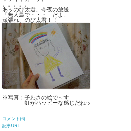
。。。。。
あッのび太君、今夜の放送
「無人島で・・・」だよ。
頑張れ、のび太君！！
※写真：子わさの絵で～す
虹がハッピーな感じだねッ
コメント(6)
記事URL