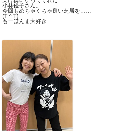
架け橋になってくれた
小林優子さん。
今回もめちゃくちゃ良い芝居を……
(T ^ T)
もーほんま大好き