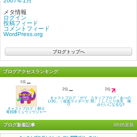
2007年1月
メタ情報
ログイン
投稿フィード
コメントフィード
WordPress.org
ブログトップへ
ブログアクセスランキング
1位
2位
2位
キャストブログ「ガヴ
スタッフブログ「あべの
LOG」｜仮面ライダーガ
間」｜しくじり先生 俺
ヴ
みたいになるな!!
キャストブログ ｜騎士
竜戦隊リュウソウジャー
ブログ新着記事
09:05更新