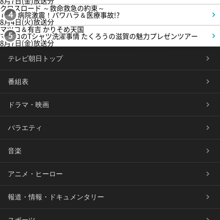
8月7日(金)放送分
クロスロード ～救命救急の約束～
＃5 病院激震！パワハラ＆医療事故!?
4
8月4日(火)放送分
マツコ＆有吉 かりそめ天国
マツコのTシャツ洗濯事情 たくろうの滋賀の魅力プレゼンツアー
5
8月7日(金)放送分
テレビ朝日トップ
番組表
ドラマ・映画
バラエティ
音楽
アニメ・ヒーロー
報道・情報・ドキュメンタリー
スポーツ