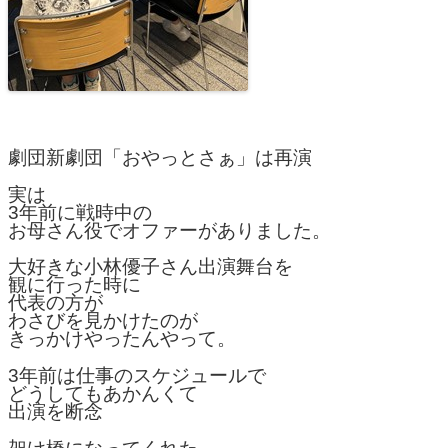
劇団新劇団「おやっとさぁ」は再演
実は
3年前に戦時中の
お母さん役でオファーがありました。
大好きな小林優子さん出演舞台を
観に行った時に
代表の方が
わさびを見かけたのが
きっかけやったんやって。
3年前は仕事のスケジュールで
どうしてもあかんくて
出演を断念