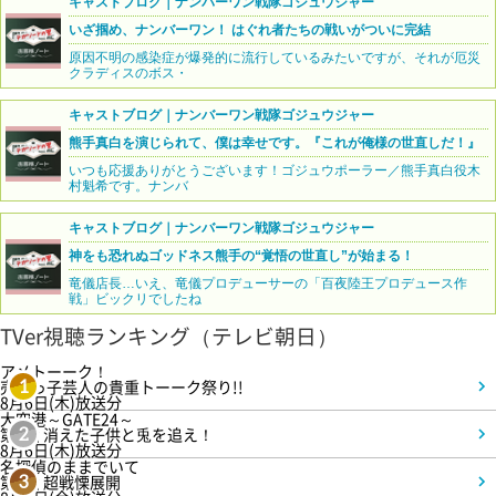
キャストブログ｜ナンバーワン戦隊ゴジュウジャー
いざ掴め、ナンバーワン！ はぐれ者たちの戦いがついに完結
原因不明の感染症が爆発的に流行しているみたいですが、それが厄災
クラディスのボス・
キャストブログ｜ナンバーワン戦隊ゴジュウジャー
熊手真白を演じられて、僕は幸せです。『これが俺様の世直しだ！』
いつも応援ありがとうございます！ゴジュウポーラー／熊手真白役木
村魁希です。ナンバ
キャストブログ｜ナンバーワン戦隊ゴジュウジャー
神をも恐れぬゴッドネス熊手の“覚悟の世直し”が始まる！
竜儀店長…いえ、竜儀プロデューサーの「百夜陸王プロデュース作
戦」ビックリでしたね
TVer視聴ランキング（テレビ朝日）
アメトーーク！
売れっ子芸人の貴重トーーク祭り!!
1
8月6日(木)放送分
大空港～GATE24～
第3話 消えた子供と兎を追え！
2
8月6日(木)放送分
名探偵のままでいて
第4話 超戦慄展開
3