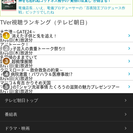
神をも恐れぬゴッドネス熊手の“覚悟の世直し”が始まる！
竜儀店長…いえ、竜儀プロデューサーの「百夜陸王プロデュース作
戦」ビックリでしたね
TVer視聴ランキング（テレビ朝日）
大空港～GATE24～
第3話 消えた子供と兎を追え！
1
8月6日(木)放送分
アメトーーク！
売れっ子芸人の貴重トーーク祭り!!
2
8月6日(木)放送分
名探偵のままでいて
第4話 超戦慄展開
3
8月7日(金)放送分
クロスロード ～救命救急の約束～
＃5 病院激震！パワハラ＆医療事故!?
4
8月4日(火)放送分
マツコ＆有吉 かりそめ天国
マツコのTシャツ洗濯事情 たくろうの滋賀の魅力プレゼンツアー
5
8月7日(金)放送分
テレビ朝日トップ
番組表
ドラマ・映画