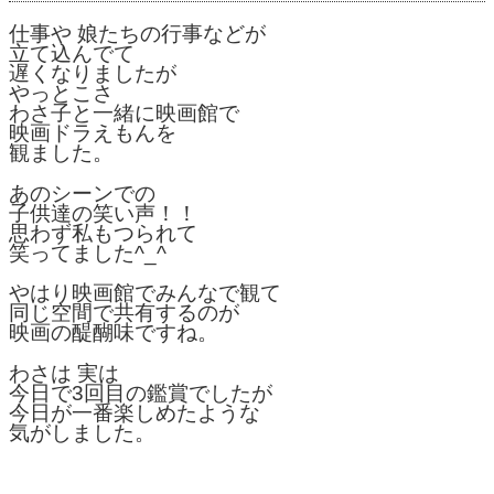
仕事や 娘たちの行事などが
立て込んでて
遅くなりましたが
やっとこさ
わさ子と一緒に映画館で
映画ドラえもんを
観ました。
あのシーンでの
子供達の笑い声！！
思わず私もつられて
笑ってました^_^
やはり映画館でみんなで観て
同じ空間で共有するのが
映画の醍醐味ですね。
わさは 実は
今日で3回目の鑑賞でしたが
今日が一番楽しめたような
気がしました。