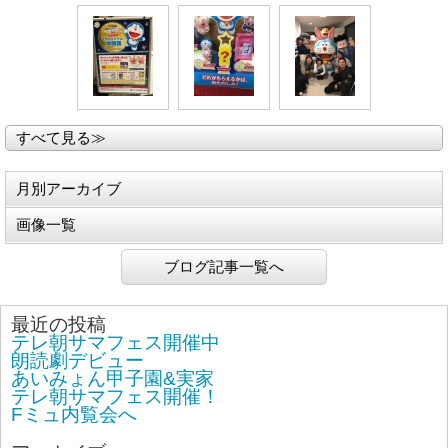
すべて見る≫
月別アーカイブ
画像一覧
ブログ記事一覧へ
最近の投稿
テレ朝サマフェス開催中
朗読劇デビュー
あいみょん甲子園&実家
テレ朝サマフェス開催！
Fミュ内覧会へ