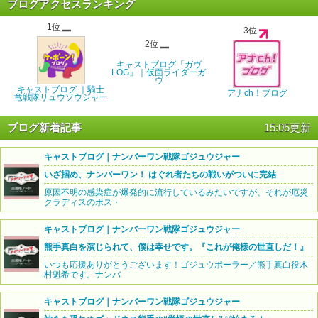
ブログアクセスランキング
1位
3位
2位
キャストブログ「ガヴ
LOG」｜仮面ライダーガ
ヴ
キャストブログ ｜騎士
アナch！ブログ
竜戦隊リュウソウジャー
ブログ新着記事
15:05更新
キャストブログ｜ナンバーワン戦隊ゴジュウジャー
いざ掴め、ナンバーワン！ はぐれ者たちの戦いがついに完結
原因不明の感染症が爆発的に流行しているみたいですが、それが厄災
クラディスのボス・
キャストブログ｜ナンバーワン戦隊ゴジュウジャー
熊手真白を演じられて、僕は幸せです。『これが俺様の世直しだ！』
いつも応援ありがとうございます！ゴジュウポーラー／熊手真白役木
村魁希です。ナンバ
キャストブログ｜ナンバーワン戦隊ゴジュウジャー