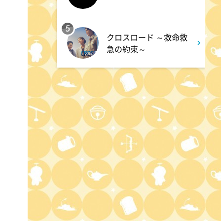
ワイド!スクランブル サタデ
ー
5
クロスロード ～救命救
急の約束～
1:30
午後
八村塁スペシャルマッチ
BLACK SAMURAI SUMMIT
3:30
午後
なにわ男子の逆転男子 高橋恭
平の休日に密着!呼び出した仲
良しのある人とは!?
4:00
午後