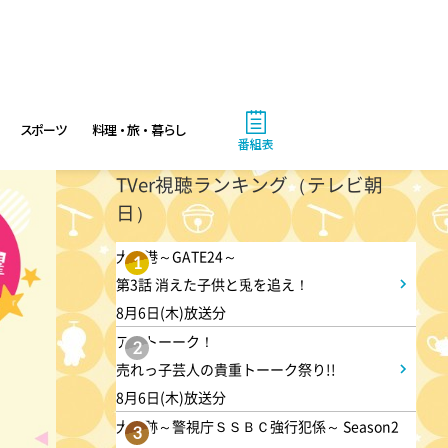
スポーツ
料理・旅・暮らし
番組表
TVer視聴ランキング（テレビ朝
日）
大空港～GATE24～
1
第3話 消えた子供と兎を追え！
8月6日(木)放送分
アメトーーク！
2
売れっ子芸人の貴重トーーク祭り!!
8月6日(木)放送分
大追跡～警視庁ＳＳＢＣ強行犯係～ Season2
3