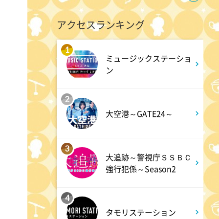
9:55
午前
アクセスランキング
しあわせのたね。
1
ミュージックステーショ
10:00
午前
ン
題名のない音楽会「背筋も凍
2
る!恐怖を感じる音楽会」
大空港～GATE24～
10:30
午前
3
買いドキ!生放送ショッピン
大追跡～警視庁ＳＳＢＣ
グ 期間限定商品を手にする大
強行犯係～Season2
チャンス!お見逃しなく!
4
タモリステーション
11:00
午前