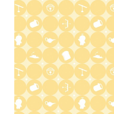
バチバチSTAR
4:30
午後
クレヨンしんちゃん 【スワン
ボート伝説だゾ】
5:00
午後
ドラえもん 【ウラメシズキ
ン】ほか
5:30
午後
ANNスーパーJチャンネル