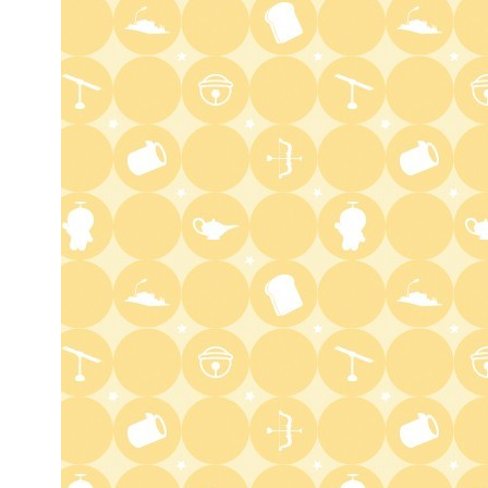
6:00
よる
人生の楽園 夏の1時間!ふるさ
と大好きスペシャル
6:56
よる
サンド&芦田愛菜の博士ちゃ
ん 伊藤沙莉が初参戦!!目利き
三択バトルSP
8:00
よる
池上彰のニュースそうだったの
か!! 池上流映像ショーSP