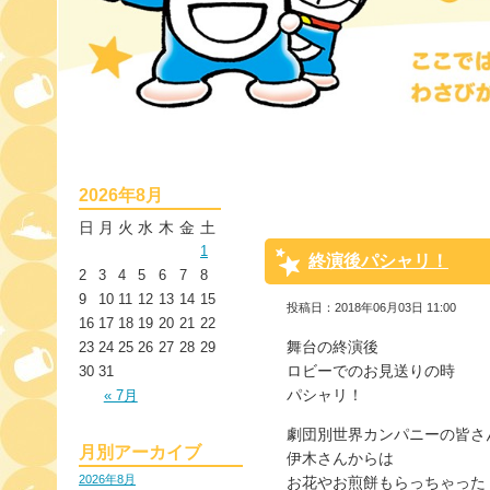
2026年8月
日
月
火
水
木
金
土
1
終演後パシャリ！
2
3
4
5
6
7
8
9
10
11
12
13
14
15
投稿日：2018年06月03日 11:00
16
17
18
19
20
21
22
舞台の終演後
23
24
25
26
27
28
29
ロビーでのお見送りの時
30
31
パシャリ！
« 7月
劇団別世界カンパニーの皆さ
月別アーカイブ
伊木さんからは
2026年8月
お花やお煎餅もらっちゃった