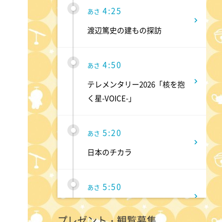
4:25
あさ
渡辺篤史の建もの探訪
4:50
あさ
テレメンタリー2026「核を抱
く星-VOICE-」
5:20
あさ
日本のチカラ
5:50
あさ
ANNニュース
プレゼント・観覧募集