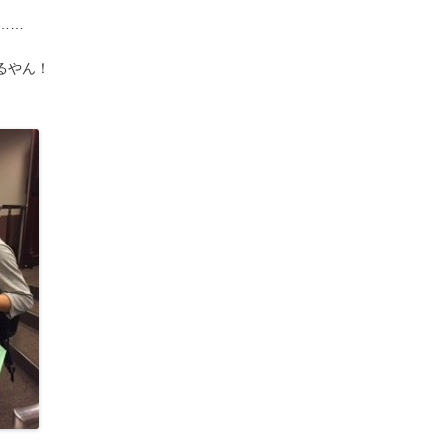
……
るやん！