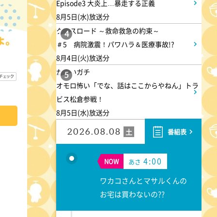
Episode3 大炎上…暴走する正義
8月5日(水)放送分
クロスロード ～救命救急の約束～
4
＃5 病院激震！パワハラ＆医療事故!?
8月4日(火)放送分
かまいガチ
5
オモロ怖い「でな、話はここからやねん」トラ
ビス松倉参戦！
8月5日(水)放送分
2026.08.08
土
番組表
4:00
NOW
あさ
ワカコさんとマサルくんの
お宅は買わないの??