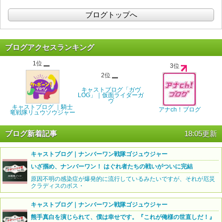
ブログトップへ
ブログアクセスランキング
1位
3位
2位
キャストブログ「ガヴ
LOG」｜仮面ライダーガ
ヴ
キャストブログ ｜騎士
アナch！ブログ
竜戦隊リュウソウジャー
ブログ新着記事
18:05更新
キャストブログ｜ナンバーワン戦隊ゴジュウジャー
いざ掴め、ナンバーワン！ はぐれ者たちの戦いがついに完結
原因不明の感染症が爆発的に流行しているみたいですが、それが厄災
クラディスのボス・
キャストブログ｜ナンバーワン戦隊ゴジュウジャー
熊手真白を演じられて、僕は幸せです。『これが俺様の世直しだ！』