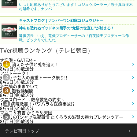
いつも応援ありがとうございます！ゴジュウポーラー／熊手真白役木
村魁希です。ナンバ
キャストブログ｜ナンバーワン戦隊ゴジュウジャー
神をも恐れぬゴッドネス熊手の“覚悟の世直し”が始まる！
竜儀店長…いえ、竜儀プロデューサーの「百夜陸王プロデュース作
戦」ビックリでしたね
TVer視聴ランキング（テレビ朝日）
大空港～GATE24～
第3話 消えた子供と兎を追え！
1
8月6日(木)放送分
アメトーーク！
売れっ子芸人の貴重トーーク祭り!!
2
8月6日(木)放送分
名探偵のままでいて
第4話 超戦慄展開
3
8月7日(金)放送分
クロスロード ～救命救急の約束～
＃5 病院激震！パワハラ＆医療事故!?
4
8月4日(火)放送分
マツコ＆有吉 かりそめ天国
マツコのTシャツ洗濯事情 たくろうの滋賀の魅力プレゼンツアー
5
8月7日(金)放送分
テレビ朝日トップ