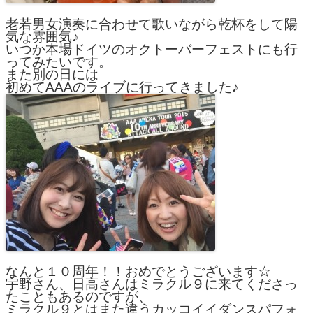
老若男女演奏に合わせて歌いながら乾杯をして陽
気な雰囲気♪
いつか本場ドイツのオクトーバーフェストにも行
ってみたいです。
また別の日には
初めてAAAのライブに行ってきました♪
なんと１０周年！！おめでとうございます☆
宇野さん、日高さんはミラクル９に来てくださっ
たこともあるのですが、
ミラクル９とはまた違うカッコイイダンスパフォ