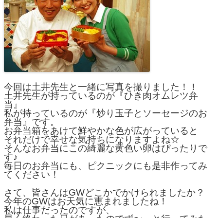
今回は土井先生と一緒に写真を撮りました！！
土井先生が持っているのが『ひき肉オムレツ弁
当』
私が持っているのが『炒り玉子とソーセージのお
弁当』です。
お弁当箱をあけて鮮やかな色が広がっていると
それだけで幸せな気持ちになりますよね☆
そんなお弁当にこの綺麗な黄色い卵はぴったりで
す♪
毎日のお弁当にも、ピクニックにも是非作ってみ
てください！
さて、皆さんはGWどこかでかけられましたか？
今年のGWはお天気に恵まれましたね！
私は仕事だったのですが、