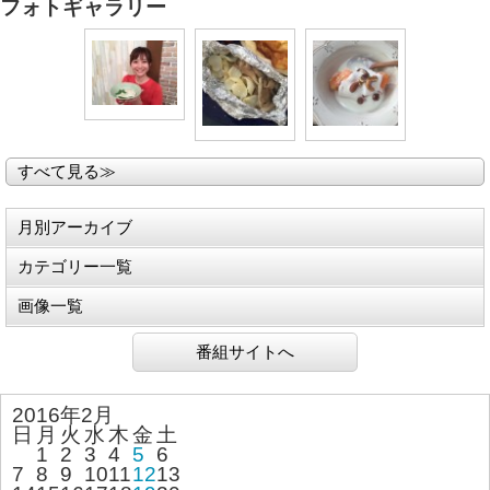
フォトギャラリー
すべて見る≫
月別アーカイブ
カテゴリー一覧
画像一覧
番組サイトへ
2016年2月
日
月
火
水
木
金
土
1
2
3
4
5
6
7
8
9
10
11
12
13