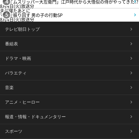
「タイムスリッパー大左衛門」江戸時代から大悟似の侍がやってきた!?
4
8月4日(火)放送分
夫が寝たあとに
ママを振り回す 男の子の行動SP
5
8月4日(火)放送分
テレビ朝日トップ
番組表
ドラマ・映画
バラエティ
音楽
アニメ・ヒーロー
報道・情報・ドキュメンタリー
スポーツ