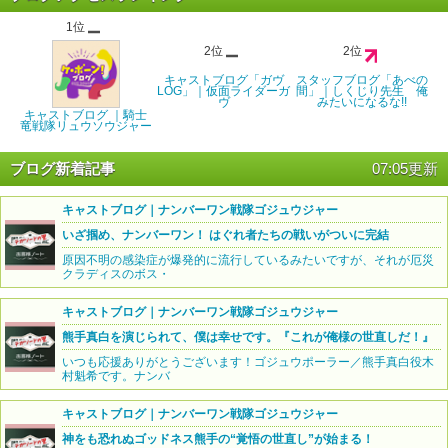
1位
2位
2位
キャストブログ「ガヴ
スタッフブログ「あべの
LOG」｜仮面ライダーガ
間」｜しくじり先生 俺
ヴ
みたいになるな!!
キャストブログ ｜騎士
竜戦隊リュウソウジャー
ブログ新着記事
07:05更新
キャストブログ｜ナンバーワン戦隊ゴジュウジャー
いざ掴め、ナンバーワン！ はぐれ者たちの戦いがついに完結
原因不明の感染症が爆発的に流行しているみたいですが、それが厄災
クラディスのボス・
キャストブログ｜ナンバーワン戦隊ゴジュウジャー
熊手真白を演じられて、僕は幸せです。『これが俺様の世直しだ！』
いつも応援ありがとうございます！ゴジュウポーラー／熊手真白役木
村魁希です。ナンバ
キャストブログ｜ナンバーワン戦隊ゴジュウジャー
神をも恐れぬゴッドネス熊手の“覚悟の世直し”が始まる！