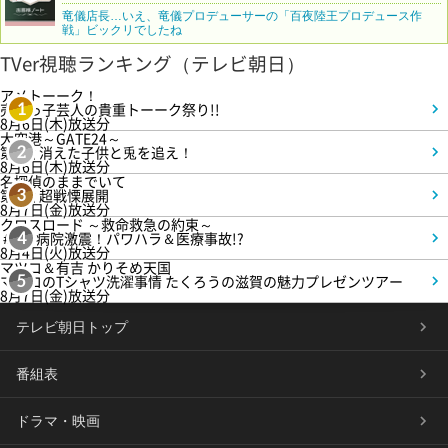
竜儀店長…いえ、竜儀プロデューサーの「百夜陸王プロデュース作
戦」ビックリでしたね
TVer視聴ランキング（テレビ朝日）
アメトーーク！
売れっ子芸人の貴重トーーク祭り!!
1
8月6日(木)放送分
大空港～GATE24～
第3話 消えた子供と兎を追え！
2
8月6日(木)放送分
名探偵のままでいて
第4話 超戦慄展開
3
8月7日(金)放送分
クロスロード ～救命救急の約束～
＃5 病院激震！パワハラ＆医療事故!?
4
8月4日(火)放送分
マツコ＆有吉 かりそめ天国
マツコのTシャツ洗濯事情 たくろうの滋賀の魅力プレゼンツアー
5
8月7日(金)放送分
テレビ朝日トップ
番組表
ドラマ・映画