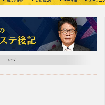
報ステ後記
公式 BLOG
テーマ曲
オープニ
トップ