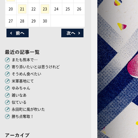
20
21
22
23
24
25
26
27
28
29
30
またも熊本で…
寄り添いたいとは思うけれど
そうめん食べたい
米軍基地にて
ゆみちゃん
雑いなあ
似ている
永田町に風が吹いた
勝ち点奪取！