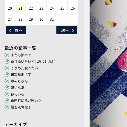
20
21
22
23
24
25
26
27
28
29
30
31
またも熊本で…
寄り添いたいとは思うけれど
そうめん食べたい
米軍基地にて
ゆみちゃん
雑いなあ
似ている
永田町に風が吹いた
勝ち点奪取！