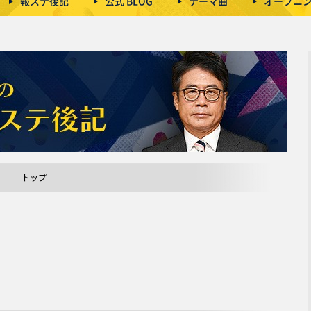
報ステ後記
公式 BLOG
テーマ曲
オープニ
トップ