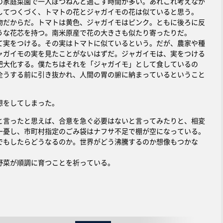
家庭菜園で一人ぽつねんと過ごす時間が多い。あれこれ考えなが
してつくづく、トマトの花とジャガイモの花は似ていると思う。
だからだ。トマトは黄色、ジャガイモはピンク。ともに後ろに反
うな花芯を持つ。南米原産で花の大きさも似たり寄ったりだ。
実をつける。その実はトマトに似ているという。だが、農家や種
ャガイモの実を見たことがないはずだ。ジャガイモは、実をつける
肥大化する。僕たちはそれを「ジャガイモ」として食しているの
全うする前に引き抜かれ、人間の胃の腑に納まっているということ
想をしてしまった。
言ったと思えば、合意を急ぐ必要はないと言ってみたりと、相変
一憂し、市町村指定のごみ袋はナフサ不足で棚が空になっている。
でもしたらどうなるのか。世界がどう沸騰するのか想像もつかな
菜が順調に育つことを祈っている。