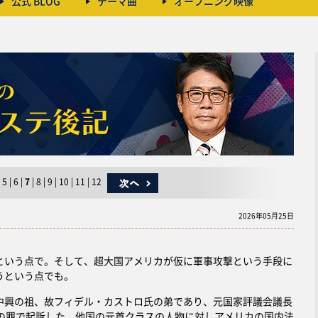
公式 BLOG
テーマ曲
オープニング映像
5
|
6
|
7
|
8
|
9
|
10
|
11
|
12
2026年05月25日
いう点で。そして、超大国アメリカが仮に軍事攻撃という手段に
うという点でも。
興の祖、故フィデル・カストロ氏の弟であり、元国家評議会議長
どの罪で起訴した。他国の元首クラスの人物に対しアメリカの国内法