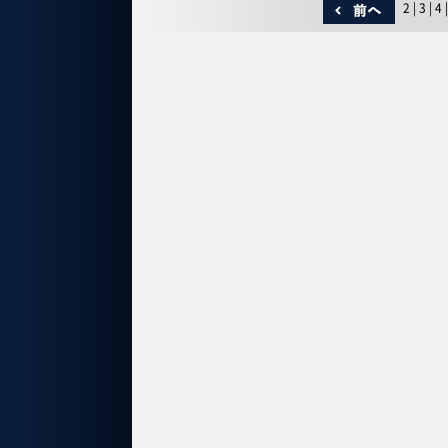
2
|
3
|
4
|