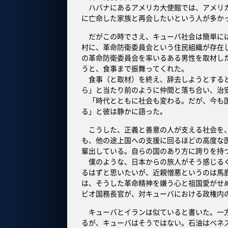
ハバナにあるアメリカ大使館では、アメリカ
に亡命した家族と再会したいという人が多か
だがこの時でさえ、キューバ社会は簡単には
村に、革命防衛委員会という住民組織が存在
の革命防衛委員会を率いるある男性を取材し
うと、食事まで振舞ってくれた。
食事（と取材）を終え、辞去しようとすると
ら」と当たり前のように仲間と落ち合い、治
「時代とともに社会も変わる。だが、今も国
る」と彼は静かに語った。
こうした、正義と善意の人が支える社会を、
も、他の途上国への支援に回るほどの高度な
輩出している。自らの国のあり方に誇りを持
僕のような、日本からの旅人がそう感じるく
るはずと思いたいが、近親憎悪というのは馬
は、そうした革命精神を嫌う心と祖国愛がせ
ビオ国務長官が、対キューバにおける政権内
キューバとイランは似ていると書いた。一方
るが、キューバはそうではない。石油はベネ