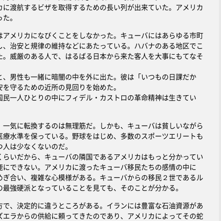
に渡航するビザを取得するための長い列が出来ていた。アメリカ
った。
アメリカになびくことをしなかった。キューバにはあらゆる市町
し、治安と規律の維持などにあたっている。ハバナのある地区でこ
た。威厳のある人で、はるばる日本から来た客人を大事にもてなそ
、男性も一緒に暗闇の中を外に出た。彼は「いつもの日課だか
安を守るための近所の見回りを始めた。
民一人ひとりの中にフィデル・カストロの革命精神は生きてい
一気に転換するのは無理筋だ。しかも、キューバは貧しいながら
医療水準を保っている。野球をはじめ、多数のスポーツエリートも
つ人は少なくないのだ。
らいだから、キューバの隣国であるアメリカはもっと分かってい
鹿にできない。アメリカに渡ったキューバ移民たちの感情の中に
めぎ合い、複雑な心模様がある。キューバからの移民２世であるル
の最強硬派となっていることを見ても、そのことが分かる。
で、決定的に違うところがある。イランには豊富な石油資源があ
ズエラからの供給に頼ってきたのであり、アメリカによってその蛇