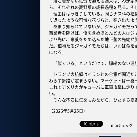
落ち着かない気分で迎える週末は、わが家の
ら、それぞれの夏野菜の成長過程を見る。そ
理由ははっきりしている。同じナス科の植物
り返ったような可憐な花びらと、突き出たよ
あまり知られていないが、ジャガイモだって
苗業者を除けば、僕を含めほとんどの人はジ
より先に、栄養をため込んだ地下茎の先端が
だ。植物たるジャガイモたちは、いわば命を
になる。
「似ている」というだけで、脈絡のない連
トランプ大統領はイランとの合意が間近だと
わらず針路が定まらない。マーケットは一喜
これでアメリカがキューバに軍事攻撃に走り
い。
そんな不安に気をもみながら、ひたすら夏野
（2026年5月25日）
mixiチェック