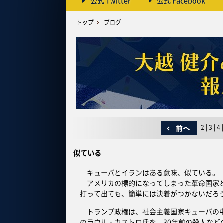
公式 Twitter
公式 Facebook
トップ
ブログ
2
|
3
|
4
|
似ている
キューバとイランはある意味、似ている。
アメリカの標的になってしまった革命国家と
打って出ても、簡単には決着がつかないだろ
トランプ政権は、社会主義国家キューバの中
のラウル・カストロ氏を、30年前の殺人な