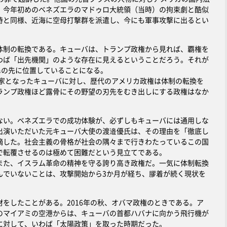
、今年初めのベネズエラのマドゥロ大統領（当時）の拘束劇と酷似
時と同様、近海に空母打撃群を派遣し、今にも軍事攻撃に出るとい
制の転換である。キューバは、トランプ政権から見れば、覇権を
わば「出先機関」のような存在に見えるということだろう。それが
鼻の先に位置していることになる。
国家となったキューバに対し、歴代のアメリカ政権は体制の転換を
ランプ政権ほど露骨にその野望の刃先をむき出しにする政権はなか
い。ベネズエラでの成功体験が、必ずしもキューバには通用しな
出演いただいた元キューバ大使の渡邉優氏は、その理由を「徹底し
摘した。社会主義の骨格が社会の隅々まで行きわたっているこの国
で転覆させるのは極めて困難だという見立てである。
た、イスラム革命の精神を守る誇り高き政権だ。一気に体制転換
んでいないことは、攻撃開始から3か月が経ち、膠着が続く現状を
をしたことがある。2016年の秋、オバマ政権のときである。ア
のマイアミの空港からは、キューバの首都ハバナに向かう飛行機が
に対して、いわば「太陽政策」を取った時期だった。