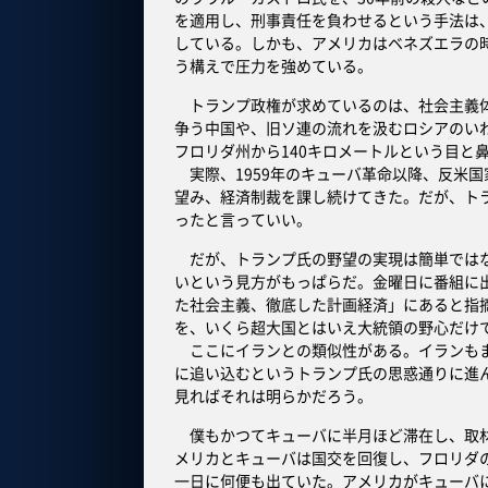
を適用し、刑事責任を負わせるという手法は
している。しかも、アメリカはベネズエラの
う構えで圧力を強めている。
トランプ政権が求めているのは、社会主義体
争う中国や、旧ソ連の流れを汲むロシアのい
フロリダ州から140キロメートルという目と
実際、1959年のキューバ革命以降、反米
望み、経済制裁を課し続けてきた。だが、ト
ったと言っていい。
だが、トランプ氏の野望の実現は簡単ではな
いという見方がもっぱらだ。金曜日に番組に
た社会主義、徹底した計画経済」にあると指
を、いくら超大国とはいえ大統領の野心だけ
ここにイランとの類似性がある。イランもま
に追い込むというトランプ氏の思惑通りに進
見ればそれは明らかだろう。
僕もかつてキューバに半月ほど滞在し、取材
メリカとキューバは国交を回復し、フロリダ
一日に何便も出ていた。アメリカがキューバ