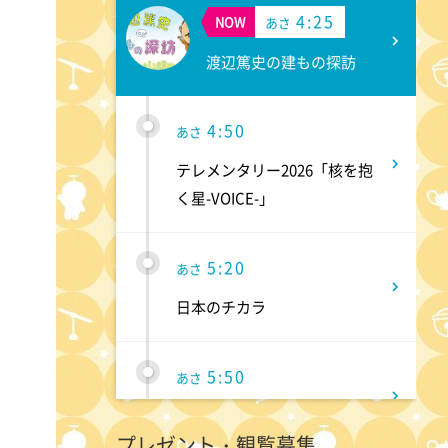
4:25
NOW
あさ
渡辺篤史の建もの探訪
4:50
あさ
テレメンタリー2026「核を抱
く星-VOICE-」
5:20
あさ
日本のチカラ
5:50
あさ
ANNニュース
プレゼント・観覧募集