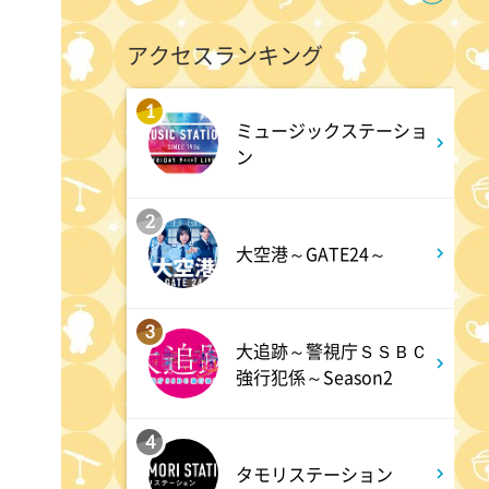
9:55
午前
アクセスランキング
しあわせのたね。
1
ミュージックステーショ
10:00
午前
ン
題名のない音楽会「背筋も凍
2
る!恐怖を感じる音楽会」
大空港～GATE24～
10:30
午前
3
買いドキ!生放送ショッピン
大追跡～警視庁ＳＳＢＣ
グ 期間限定商品を手にする大
強行犯係～Season2
チャンス!お見逃しなく!
4
タモリステーション
11:00
午前