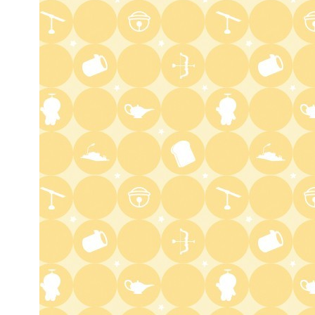
バチバチSTAR
4:30
午後
クレヨンしんちゃん 【スワン
ボート伝説だゾ】
5:00
午後
ドラえもん 【ウラメシズキ
ン】ほか
5:30
午後
ANNスーパーJチャンネル