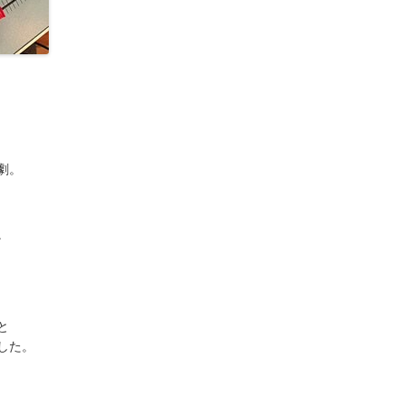
劇。
。
と
した。