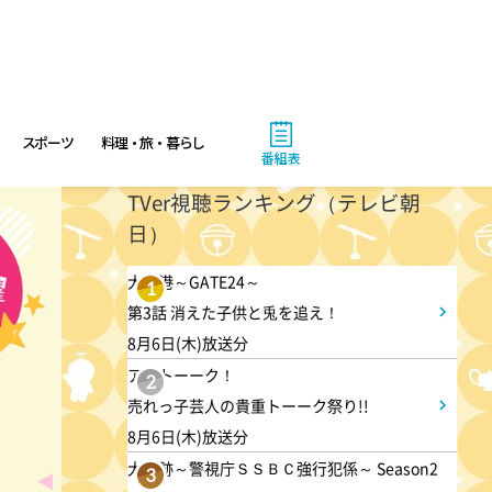
スポーツ
料理・旅・暮らし
番組表
TVer視聴ランキング（テレビ朝
日）
大空港～GATE24～
1
第3話 消えた子供と兎を追え！
8月6日(木)放送分
アメトーーク！
2
売れっ子芸人の貴重トーーク祭り!!
8月6日(木)放送分
大追跡～警視庁ＳＳＢＣ強行犯係～ Season2
3