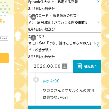
Episode3 大炎上…暴走する正義
8月5日(水)放送分
クロスロード ～救命救急の約束～
4
＃5 病院激震！パワハラ＆医療事故!?
8月4日(火)放送分
かまいガチ
5
オモロ怖い「でな、話はここからやねん」トラ
ビス松倉参戦！
8月5日(水)放送分
2026.08.08
土
番組表
4:00
あさ
ワカコさんとマサルくんのお宅
は買わないの??