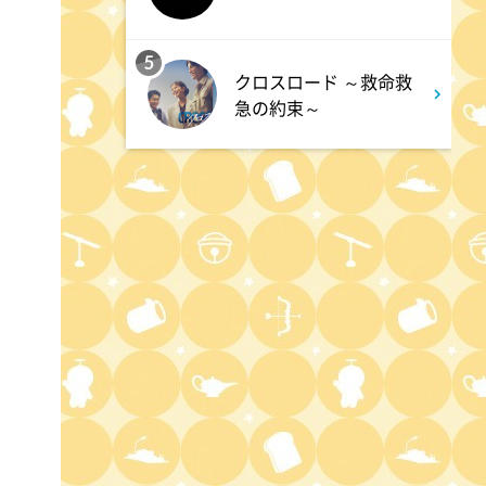
ワイド!スクランブル サタデ
ー
5
クロスロード ～救命救
急の約束～
1:30
午後
八村塁スペシャルマッチ
BLACK SAMURAI SUMMIT
3:30
午後
なにわ男子の逆転男子 高橋恭
平の休日に密着!呼び出した仲
良しのある人とは!?
4:00
午後