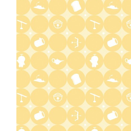
6:00
よる
人生の楽園 夏の1時間!ふるさ
と大好きスペシャル
6:56
よる
サンド&芦田愛菜の博士ちゃ
ん 伊藤沙莉が初参戦!!目利き
三択バトルSP
8:00
よる
池上彰のニュースそうだったの
か!! 池上流映像ショーSP