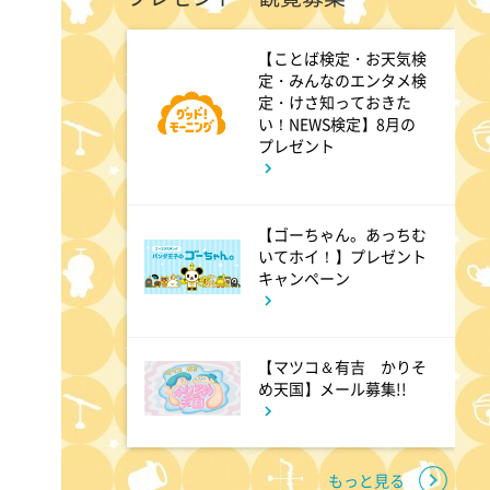
6:00
あさ
【ことば検定・お天気検
定・みんなのエンタメ検
グッド!モーニング
定・けさ知っておきた
い！NEWS検定】8月の
プレゼント
8:00
あさ
朝だ!生です旅サラダ 坂本昌
行が思い出の地・静岡県で極上
【ゴーちゃん。あっちむ
いてホイ！】プレゼント
旅&世界遺産特集!
キャンペーン
9:30
午前
【マツコ＆有吉 かりそ
1泊家族 傑作選 100年前に
め天国】メール募集!!
タイプスリップ!?昭和大正の暮
らしをする衝撃家族
もっと見る