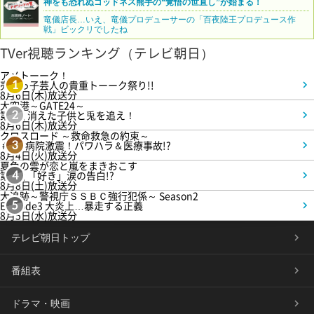
神をも恐れぬゴッドネス熊手の“覚悟の世直し”が始まる！
竜儀店長…いえ、竜儀プロデューサーの「百夜陸王プロデュース作
戦」ビックリでしたね
TVer視聴ランキング（テレビ朝日）
アメトーーク！
売れっ子芸人の貴重トーーク祭り!!
1
8月6日(木)放送分
大空港～GATE24～
第3話 消えた子供と兎を追え！
2
8月6日(木)放送分
クロスロード ～救命救急の約束～
＃5 病院激震！パワハラ＆医療事故!?
3
8月4日(火)放送分
夏色の雲が恋と嵐をまきおこす
第5話 「好き」涙の告白!?
4
8月8日(土)放送分
大追跡～警視庁ＳＳＢＣ強行犯係～ Season2
Episode3 大炎上…暴走する正義
5
8月5日(水)放送分
テレビ朝日トップ
番組表
ドラマ・映画