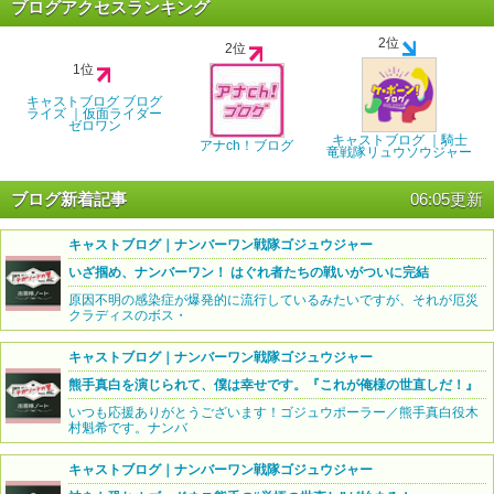
ブログアクセスランキング
2位
2位
1位
キャストブログ ブログ
ライズ ｜仮面ライダー
ゼロワン
キャストブログ ｜騎士
アナch！ブログ
竜戦隊リュウソウジャー
ブログ新着記事
06:05更新
キャストブログ｜ナンバーワン戦隊ゴジュウジャー
いざ掴め、ナンバーワン！ はぐれ者たちの戦いがついに完結
原因不明の感染症が爆発的に流行しているみたいですが、それが厄災
クラディスのボス・
キャストブログ｜ナンバーワン戦隊ゴジュウジャー
熊手真白を演じられて、僕は幸せです。『これが俺様の世直しだ！』
いつも応援ありがとうございます！ゴジュウポーラー／熊手真白役木
村魁希です。ナンバ
キャストブログ｜ナンバーワン戦隊ゴジュウジャー