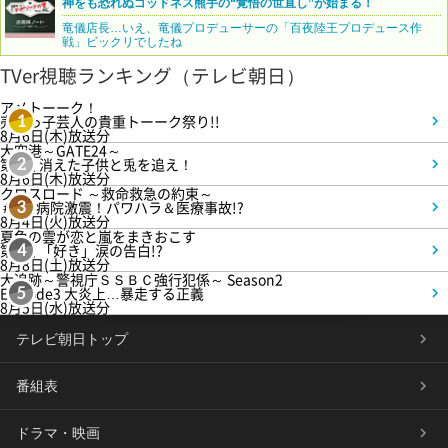
神をも恐れぬゴッドネス熊手の“覚悟の世直し”が始まる！
竜儀店長…いえ、竜儀プロデューサーの「百夜陸王プロデュース作
戦」ビックリでしたね
TVer視聴ランキング（テレビ朝日）
アメトーーク！
売れっ子芸人の貴重トーーク祭り!!
1
8月6日(木)放送分
大空港～GATE24～
第3話 消えた子供と兎を追え！
2
8月6日(木)放送分
クロスロード ～救命救急の約束～
＃5 病院激震！パワハラ＆医療事故!?
3
8月4日(火)放送分
夏色の雲が恋と嵐をまきおこす
第5話 「好き」涙の告白!?
4
8月8日(土)放送分
大追跡～警視庁ＳＳＢＣ強行犯係～ Season2
Episode3 大炎上…暴走する正義
5
8月5日(水)放送分
テレビ朝日トップ
番組表
ドラマ・映画