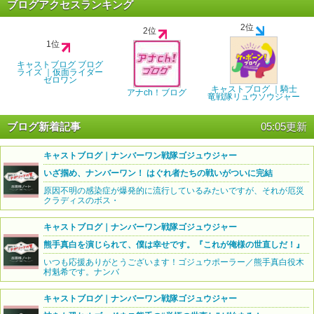
ブログアクセスランキング
2位
2位
1位
キャストブログ ブログ
ライズ ｜仮面ライダー
ゼロワン
キャストブログ ｜騎士
アナch！ブログ
竜戦隊リュウソウジャー
ブログ新着記事
05:05更新
キャストブログ｜ナンバーワン戦隊ゴジュウジャー
いざ掴め、ナンバーワン！ はぐれ者たちの戦いがついに完結
原因不明の感染症が爆発的に流行しているみたいですが、それが厄災
クラディスのボス・
キャストブログ｜ナンバーワン戦隊ゴジュウジャー
熊手真白を演じられて、僕は幸せです。『これが俺様の世直しだ！』
いつも応援ありがとうございます！ゴジュウポーラー／熊手真白役木
村魁希です。ナンバ
キャストブログ｜ナンバーワン戦隊ゴジュウジャー