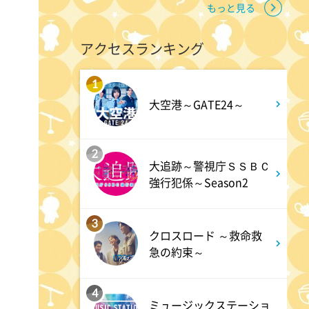
もっと見る
11:45
よる
アクセスランキング
名探偵のままでいて #4
1
0:45
深夜
大空港～GATE24～
キッチンカー大作戦!
2
大追跡～警視庁ＳＳＢＣ
1:15
深夜
強行犯係～Season2
バズマンTV
3
クロスロード ～救命救
1:45
深夜
急の約束～
ラブ!!Jリーグ
4
ミュージックステーショ