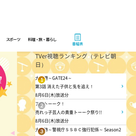
ーパンナコッタ
1:45
午後
ANNニュース
スポーツ
料理・旅・暮らし
番組表
1:50
TVer視聴ランキング（テレビ朝
午後
日）
TOKYO EVERYONE
大空港～GATE24～
1
第3話 消えた子供と兎を追え！
1:55
午後
8月6日(木)放送分
午後もじゅん散歩
アメトーーク！
2
売れっ子芸人の貴重トーーク祭り!!
2:53
8月6日(木)放送分
午後
大追跡～警視庁ＳＳＢＣ強行犯係～ Season2
3
科捜研の女12 #3