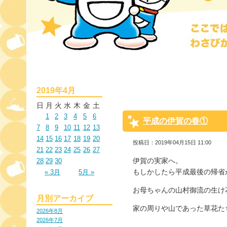
2019年4月
日
月
火
水
木
金
土
1
2
3
4
5
6
平成の伊賀の春①
7
8
9
10
11
12
13
14
15
16
17
18
19
20
投稿日：2019年04月15日 11:00
21
22
23
24
25
26
27
伊賀の実家へ。
28
29
30
もしかしたら平成最後の帰省
« 3月
5月 »
お母ちゃんの山村御流の生け
月別アーカイブ
家の周りや山であった草花た
2026年8月
2026年7月