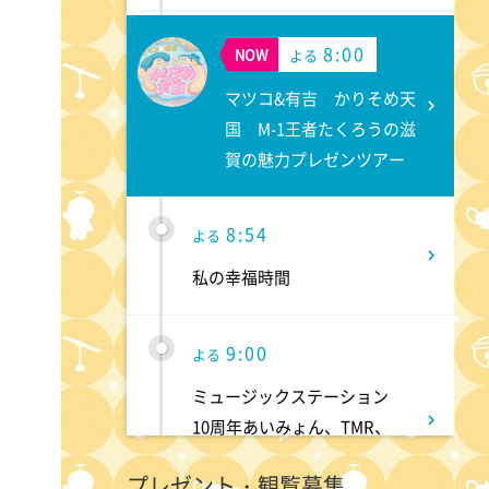
8:00
NOW
よる
マツコ&有吉 かりそめ天
国 M-1王者たくろうの滋
賀の魅力プレゼンツアー
8:54
よる
私の幸福時間
9:00
よる
ミュージックステーション
10周年あいみょん、TMR、
HY…名曲続々!ATEEZがヒット
プレゼント・観覧募集
曲