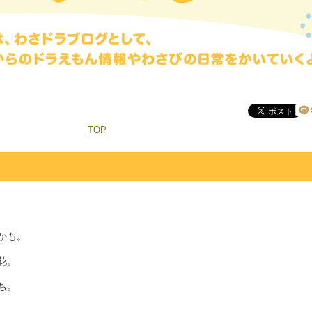
TOP
かも。
花。
ち。