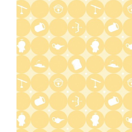
3:17
深夜
イベレコ
3:30
深夜
秘湯ロマン