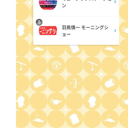
ン
2:00
深夜
M:ZINE
5
羽鳥慎一 モーニングシ
ョー
2:20
深夜
テレ朝サマフェスナビ
2:22
深夜
全力!アオハル応援団
2:52
深夜
新日ちゃんぴおん! 天山広吉
クリニックでお悩み解決!