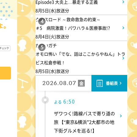
Episode3 大炎上…暴走する正義
8月5日(水)放送分
3:50
午後
クロスロード ～救命救急の約束～
4
＃5 病院激震！パワハラ＆医療事故!?
相棒16 #11
8月4日(火)放送分
かまいガチ
5
4:48
午後
オモロ怖い「でな、話はここからやねん」トラ
ビス松倉参戦！
スーパーJチャンネル 井澤健
8月5日(水)放送分
太朗と森山みなみが<ニュース
のハテナ>を深掘り
2026.08.07
金
番組表
6:50
よる
ザワつく!路線バスで寄り道の
旅 【“東京&横浜"2大都市の地
下街グルメを巡る!】