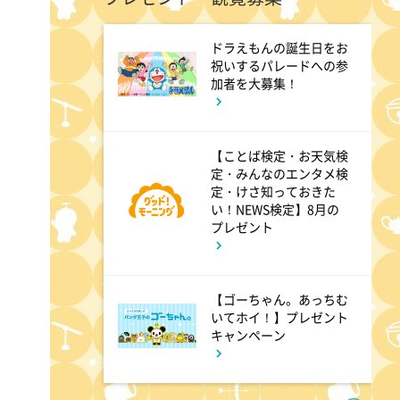
ドラえもんの誕生日をお
9:54
よる
祝いするパレードへの参
加者を大募集！
報道ステーション 台風13号
が沖縄直撃し停電・倒木も…来
週は15号が列島上陸へ
【ことば検定・お天気検
定・みんなのエンタメ検
定・けさ知っておきた
11:10
い！NEWS検定】8月の
よる
プレゼント
熱闘甲子園 涙は、強さにな
る。
【ゴーちゃん。あっちむ
いてホイ！】プレゼント
11:40
よる
キャンペーン
気づきの扉