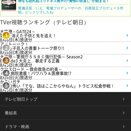
神をも恐れぬゴッドネス熊手の“覚悟の世直し”が始まる！
竜儀店長…いえ、竜儀プロデューサーの「百夜陸王プロデュース作
戦」ビックリでしたね
TVer視聴ランキング（テレビ朝日）
大空港～GATE24～
第3話 消えた子供と兎を追え！
1
8月6日(木)放送分
アメトーーク！
売れっ子芸人の貴重トーーク祭り!!
2
8月6日(木)放送分
大追跡～警視庁ＳＳＢＣ強行犯係～ Season2
Episode3 大炎上…暴走する正義
3
8月5日(水)放送分
クロスロード ～救命救急の約束～
＃5 病院激震！パワハラ＆医療事故!?
4
8月4日(火)放送分
かまいガチ
オモロ怖い「でな、話はここからやねん」トラビス松倉参戦！
5
8月5日(水)放送分
テレビ朝日トップ
番組表
ドラマ・映画