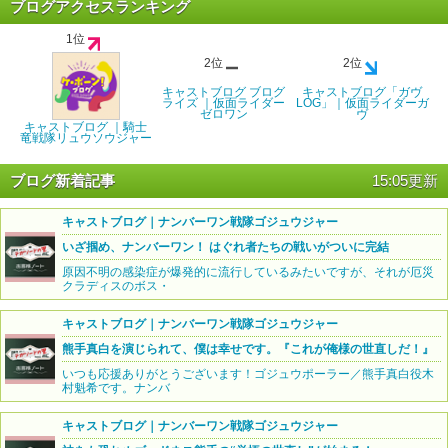
ブログアクセスランキング
1位
2位
2位
キャストブログ ブログ
キャストブログ「ガヴ
ライズ ｜仮面ライダー
LOG」｜仮面ライダーガ
ゼロワン
ヴ
キャストブログ ｜騎士
竜戦隊リュウソウジャー
ブログ新着記事
15:05更新
キャストブログ｜ナンバーワン戦隊ゴジュウジャー
いざ掴め、ナンバーワン！ はぐれ者たちの戦いがついに完結
原因不明の感染症が爆発的に流行しているみたいですが、それが厄災
クラディスのボス・
キャストブログ｜ナンバーワン戦隊ゴジュウジャー
熊手真白を演じられて、僕は幸せです。『これが俺様の世直しだ！』
いつも応援ありがとうございます！ゴジュウポーラー／熊手真白役木
村魁希です。ナンバ
キャストブログ｜ナンバーワン戦隊ゴジュウジャー