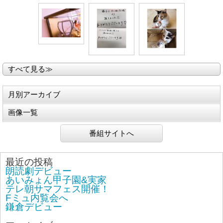
すべて見る≫
月別アーカイブ
画像一覧
番組サイトへ
最近の投稿
朗読劇デビュー
あいみょん甲子園&実家
テレ朝サマフェス開催！
Fミュ内覧会へ
鎌倉デビュー