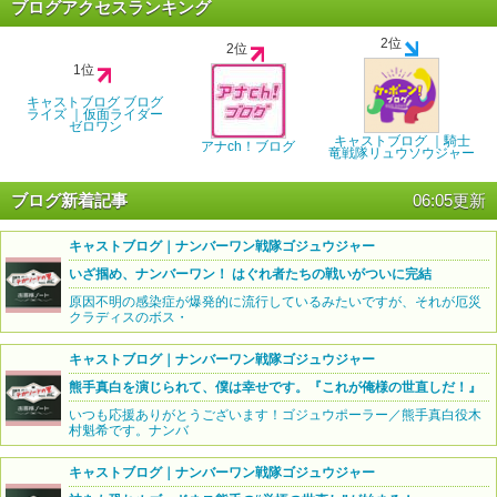
ブログアクセスランキング
2位
2位
1位
キャストブログ ブログ
ライズ ｜仮面ライダー
ゼロワン
キャストブログ ｜騎士
アナch！ブログ
竜戦隊リュウソウジャー
ブログ新着記事
06:05更新
キャストブログ｜ナンバーワン戦隊ゴジュウジャー
いざ掴め、ナンバーワン！ はぐれ者たちの戦いがついに完結
原因不明の感染症が爆発的に流行しているみたいですが、それが厄災
クラディスのボス・
キャストブログ｜ナンバーワン戦隊ゴジュウジャー
熊手真白を演じられて、僕は幸せです。『これが俺様の世直しだ！』
いつも応援ありがとうございます！ゴジュウポーラー／熊手真白役木
村魁希です。ナンバ
キャストブログ｜ナンバーワン戦隊ゴジュウジャー