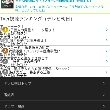
神をも恐れぬゴッドネス熊手の“覚悟の世直し”が始まる！
竜儀店長…いえ、竜儀プロデューサーの「百夜陸王プロデュース作
戦」ビックリでしたね
TVer視聴ランキング（テレビ朝日）
アメトーーク！
売れっ子芸人の貴重トーーク祭り!!
1
8月6日(木)放送分
大空港～GATE24～
第3話 消えた子供と兎を追え！
2
8月6日(木)放送分
クロスロード ～救命救急の約束～
＃5 病院激震！パワハラ＆医療事故!?
3
8月4日(火)放送分
夏色の雲が恋と嵐をまきおこす
第5話 「好き」涙の告白!?
4
8月8日(土)放送分
大追跡～警視庁ＳＳＢＣ強行犯係～ Season2
Episode3 大炎上…暴走する正義
5
8月5日(水)放送分
テレビ朝日トップ
番組表
ドラマ・映画