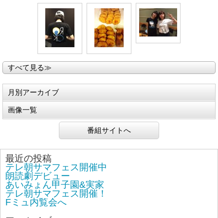
すべて見る≫
月別アーカイブ
画像一覧
番組サイトへ
最近の投稿
テレ朝サマフェス開催中
朗読劇デビュー
あいみょん甲子園&実家
テレ朝サマフェス開催！
Fミュ内覧会へ