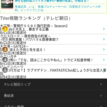
神をも恐れぬゴッドネス熊手の“覚悟の世直し”が始まる！
竜儀店長…いえ、竜儀プロデューサーの「百夜陸王プロデュース作
戦」ビックリでしたね
TVer視聴ランキング（テレビ朝日）
大追跡～警視庁ＳＳＢＣ強行犯係～ Season2
Episode3 大炎上…暴走する正義
1
8月5日(水)放送分
クロスロード ～救命救急の約束～
＃5 病院激震！パワハラ＆医療事故!?
2
8月4日(火)放送分
大空港～GATE24～
第3話 消えた子供と兎を追え！
3
8月6日(木)放送分
かまいガチ
オモロ怖い「でな、話はここからやねん」トラビス松倉参戦！
4
8月5日(水)放送分
ロンドンハーツ
【恋の行方は？】ラブマゲドン…FANTASTICSvs紅しょうがら女芸人軍
5
団
8月4日(火)放送分
テレビ朝日トップ
番組表
ドラマ・映画