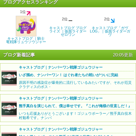
ブログアクセスランキング
1位
2位
2位
キャストブログ ブログ
キャストブログ「ガヴ
ライズ ｜仮面ライダー
LOG」｜仮面ライダーガ
ゼロワン
ヴ
キャストブログ ｜騎士
竜戦隊リュウソウジャー
ブログ新着記事
20:05更新
キャストブログ｜ナンバーワン戦隊ゴジュウジャー
いざ掴め、ナンバーワン！ はぐれ者たちの戦いがついに完結
原因不明の感染症が爆発的に流行しているみたいですが、それが厄災
クラディスのボス・
キャストブログ｜ナンバーワン戦隊ゴジュウジャー
熊手真白を演じられて、僕は幸せです。『これが俺様の世直しだ！』
いつも応援ありがとうございます！ゴジュウポーラー／熊手真白役木
村魁希です。ナンバ
キャストブログ｜ナンバーワン戦隊ゴジュウジャー