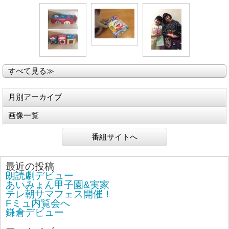
すべて見る≫
月別アーカイブ
画像一覧
番組サイトへ
最近の投稿
朗読劇デビュー
あいみょん甲子園&実家
テレ朝サマフェス開催！
Fミュ内覧会へ
鎌倉デビュー