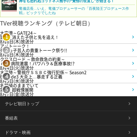
神をも恐れぬゴッドネス熊手の“覚悟の世直し”が始まる！
竜儀店長…いえ、竜儀プロデューサーの「百夜陸王プロデュース作
戦」ビックリでしたね
TVer視聴ランキング（テレビ朝日）
大空港～GATE24～
第3話 消えた子供と兎を追え！
1
8月6日(木)放送分
アメトーーク！
売れっ子芸人の貴重トーーク祭り!!
2
8月6日(木)放送分
クロスロード ～救命救急の約束～
＃5 病院激震！パワハラ＆医療事故!?
3
8月4日(火)放送分
大追跡～警視庁ＳＳＢＣ強行犯係～ Season2
Episode3 大炎上…暴走する正義
4
8月5日(水)放送分
名探偵のままでいて
第4話 超戦慄展開
5
8月7日(金)放送分
テレビ朝日トップ
番組表
ドラマ・映画