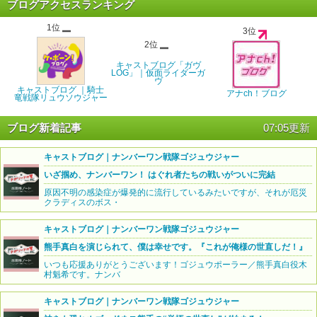
ブログアクセスランキング
1位
3位
2位
キャストブログ「ガヴ
LOG」｜仮面ライダーガ
ヴ
キャストブログ ｜騎士
アナch！ブログ
竜戦隊リュウソウジャー
ブログ新着記事
07:05更新
キャストブログ｜ナンバーワン戦隊ゴジュウジャー
いざ掴め、ナンバーワン！ はぐれ者たちの戦いがついに完結
原因不明の感染症が爆発的に流行しているみたいですが、それが厄災
クラディスのボス・
キャストブログ｜ナンバーワン戦隊ゴジュウジャー
熊手真白を演じられて、僕は幸せです。『これが俺様の世直しだ！』
いつも応援ありがとうございます！ゴジュウポーラー／熊手真白役木
村魁希です。ナンバ
キャストブログ｜ナンバーワン戦隊ゴジュウジャー