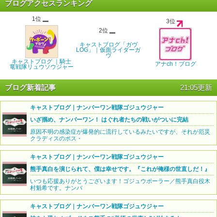
ブログアクセスランキング
1位
3位
2位
キャストブログ「ガヴ
LOG」｜仮面ライダーガ
ヴ
キャストブログ ｜騎士
アナch！ブログ
竜戦隊リュウソウジャー
ブログ新着記事
21:05更新
キャストブログ｜ナンバーワン戦隊ゴジュウジャー
いざ掴め、ナンバーワン！ はぐれ者たちの戦いがついに完結
原因不明の感染症が爆発的に流行しているみたいですが、それが厄災
クラディスのボス・
キャストブログ｜ナンバーワン戦隊ゴジュウジャー
熊手真白を演じられて、僕は幸せです。『これが俺様の世直しだ！』
いつも応援ありがとうございます！ゴジュウポーラー／熊手真白役木
村魁希です。ナンバ
キャストブログ｜ナンバーワン戦隊ゴジュウジャー