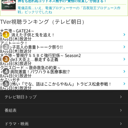
神をも恐れぬゴッドネス熊手の“覚悟の世直し”が始まる！
竜儀店長…いえ、竜儀プロデューサーの「百夜陸王プロデュース作
戦」ビックリでしたね
TVer視聴ランキング（テレビ朝日）
大空港～GATE24～
第3話 消えた子供と兎を追え！
1
8月6日(木)放送分
アメトーーク！
売れっ子芸人の貴重トーーク祭り!!
2
8月6日(木)放送分
大追跡～警視庁ＳＳＢＣ強行犯係～ Season2
Episode3 大炎上…暴走する正義
3
8月5日(水)放送分
クロスロード ～救命救急の約束～
＃5 病院激震！パワハラ＆医療事故!?
4
8月4日(火)放送分
かまいガチ
オモロ怖い「でな、話はここからやねん」トラビス松倉参戦！
5
8月5日(水)放送分
テレビ朝日トップ
番組表
ドラマ・映画