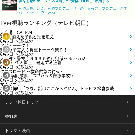
神をも恐れぬゴッドネス熊手の“覚悟の世直し”が始まる！
竜儀店長…いえ、竜儀プロデューサーの「百夜陸王プロデュース作
戦」ビックリでしたね
TVer視聴ランキング（テレビ朝日）
大空港～GATE24～
第3話 消えた子供と兎を追え！
1
8月6日(木)放送分
アメトーーク！
売れっ子芸人の貴重トーーク祭り!!
2
8月6日(木)放送分
大追跡～警視庁ＳＳＢＣ強行犯係～ Season2
Episode3 大炎上…暴走する正義
3
8月5日(水)放送分
クロスロード ～救命救急の約束～
＃5 病院激震！パワハラ＆医療事故!?
4
8月4日(火)放送分
かまいガチ
オモロ怖い「でな、話はここからやねん」トラビス松倉参戦！
5
8月5日(水)放送分
テレビ朝日トップ
番組表
ドラマ・映画