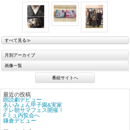
すべて見る≫
月別アーカイブ
画像一覧
番組サイトへ
最近の投稿
朗読劇デビュー
あいみょん甲子園&実家
テレ朝サマフェス開催！
Fミュ内覧会へ
鎌倉デビュー