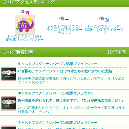
ブログアクセスランキング
1位
2位
2位
キャストブログ ブログ
キャストブログ「ガヴ
ライズ ｜仮面ライダー
LOG」｜仮面ライダーガ
ゼロワン
ヴ
キャストブログ ｜騎士
竜戦隊リュウソウジャー
ブログ新着記事
12:05更新
キャストブログ｜ナンバーワン戦隊ゴジュウジャー
いざ掴め、ナンバーワン！ はぐれ者たちの戦いがついに完結
原因不明の感染症が爆発的に流行しているみたいですが、それが厄災
クラディスのボス・
キャストブログ｜ナンバーワン戦隊ゴジュウジャー
熊手真白を演じられて、僕は幸せです。『これが俺様の世直しだ！』
いつも応援ありがとうございます！ゴジュウポーラー／熊手真白役木
村魁希です。ナンバ
キャストブログ｜ナンバーワン戦隊ゴジュウジャー