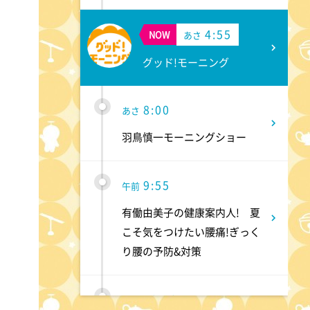
4:55
NOW
あさ
グッド!モーニング
8:00
あさ
羽鳥慎一モーニングショー
9:55
午前
有働由美子の健康案内人! 夏
こそ気をつけたい腰痛!ぎっく
り腰の予防&対策
10:10
午前