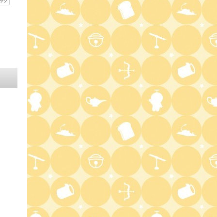
9:54
よる
報道ステーション
11:10
よる
熱闘甲子園 涙は、強さにな
る。
11:40
よる
気づきの扉
11:45
よる
名探偵のままでいて #4