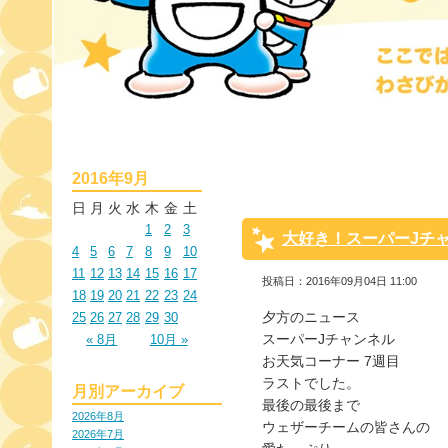
2016年9月
日
月
火
水
木
金
土
1
2
3
大好き！スーパーJチ
4
5
6
7
8
9
10
11
12
13
14
15
16
17
投稿日：2016年09月04日 11:00
18
19
20
21
22
23
24
夕方のニュース
25
26
27
28
29
30
スーパーJチャンネル
« 8月
10月 »
お天気コーナー 7週目
ラストでした。
月別アーカイブ
最後の最後まで
2026年8月
ウェザーチームの皆さんの
2026年7月