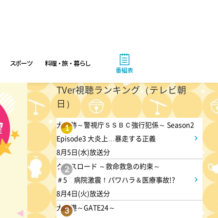
スポーツ
料理・旅・暮らし
番組表
TVer視聴ランキング（テレビ朝
日）
大追跡～警視庁ＳＳＢＣ強行犯係～ Season2
1
Episode3 大炎上…暴走する正義
8月5日(水)放送分
クロスロード ～救命救急の約束～
2
＃5 病院激震！パワハラ＆医療事故!?
8月4日(火)放送分
大空港～GATE24～
3