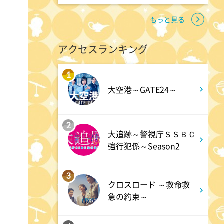
もっと見る
1:45
午後
アクセスランキング
ANNニュース
1
1:50
午後
大空港～GATE24～
TOKYO EVERYONE
2
大追跡～警視庁ＳＳＢＣ
1:55
午後
強行犯係～Season2
午後もじゅん散歩
3
クロスロード ～救命救
2:53
午後
急の約束～
科捜研の女12 #3