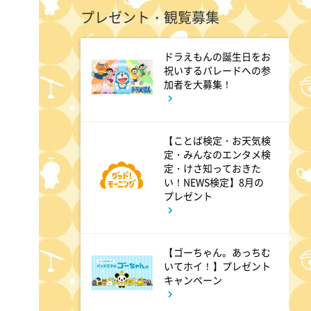
プレゼント・観覧募集
じゅん散歩
ドラえもんの誕生日をお
10:40
午前
祝いするパレードへの参
加者を大募集！
大下容子ワイド!スクランブル
1:00
【ことば検定・お天気検
午後
定・みんなのエンタメ検
徹子の部屋 追悼・寿美花代さ
定・けさ知っておきた
い！NEWS検定】8月の
ん
プレゼント
1:30
午後
【ゴーちゃん。あっちむ
DAIGOも台所 ～きょうの献
いてホイ！】プレゼント
キャンペーン
立 何にする?～ 簡単!コーヒ
ーパンナコッタ