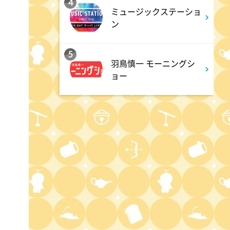
4
ミュージックステーショ
3:50
ン
午後
相棒16 #11
5
羽鳥慎一 モーニングシ
ョー
4:48
午後
スーパーJチャンネル 井澤健
太朗と森山みなみが<ニュース
のハテナ>を深掘り
6:50
よる
ザワつく!路線バスで寄り道の
旅 【“東京&横浜"2大都市の地
下街グルメを巡る!】