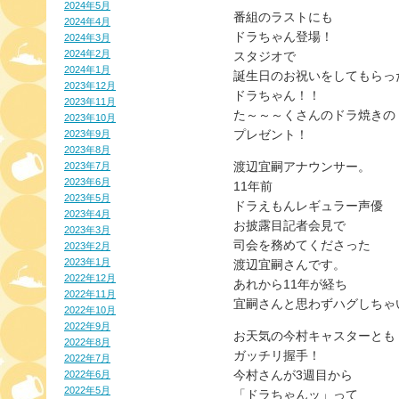
2024年5月
番組のラストにも
2024年4月
ドラちゃん登場！
2024年3月
2024年2月
スタジオで
2024年1月
誕生日のお祝いをしてもらっ
2023年12月
ドラちゃん！！
2023年11月
た～～～くさんのドラ焼きの
2023年10月
プレゼント！
2023年9月
2023年8月
渡辺宜嗣アナウンサー。
2023年7月
2023年6月
11年前
2023年5月
ドラえもんレギュラー声優
2023年4月
お披露目記者会見で
2023年3月
司会を務めてくださった
2023年2月
2023年1月
渡辺宜嗣さんです。
2022年12月
あれから11年が経ち
2022年11月
宜嗣さんと思わずハグしちゃ
2022年10月
2022年9月
お天気の今村キャスターとも
2022年8月
ガッチリ握手！
2022年7月
今村さんが3週目から
2022年6月
2022年5月
「ドラちゃんッ」って