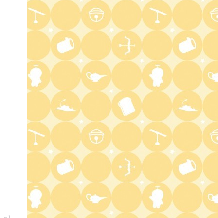
8:00
よる
マツコ&有吉 かりそめ天国
M-1王者たくろうの滋賀の魅力
プレゼンツアー
8:54
よる
私の幸福時間
9:00
よる
ミュージックステーション
10周年あいみょん、TMR、
HY…名曲が続々!初登場ATEEZ