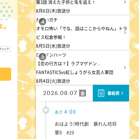
第3話 消えた子供と兎を追え！
8月6日(木)放送分
かまいガチ
4
オモロ怖い「でな、話はここからやねん」トラ
ビス松倉参戦！
8月5日(水)放送分
ロンドンハーツ
5
【恋の行方は？】ラブマゲドン…
FANTASTICSvs紅しょうがら女芸人軍団
8月4日(火)放送分
2026.08.07
金
番組表
4:00
あさ
おはよう!時代劇 暴れん坊将
軍9 #19