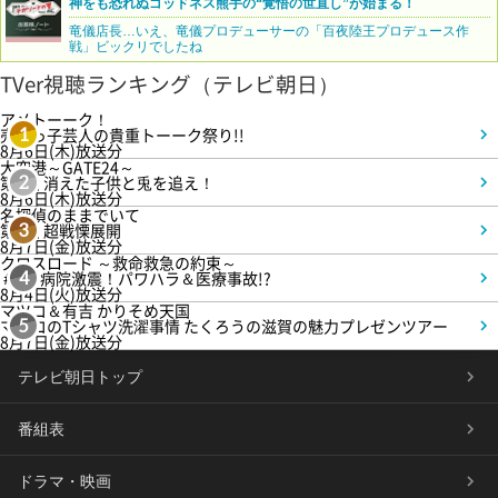
神をも恐れぬゴッドネス熊手の“覚悟の世直し”が始まる！
竜儀店長…いえ、竜儀プロデューサーの「百夜陸王プロデュース作
戦」ビックリでしたね
TVer視聴ランキング（テレビ朝日）
アメトーーク！
売れっ子芸人の貴重トーーク祭り!!
1
8月6日(木)放送分
大空港～GATE24～
第3話 消えた子供と兎を追え！
2
8月6日(木)放送分
名探偵のままでいて
第4話 超戦慄展開
3
8月7日(金)放送分
クロスロード ～救命救急の約束～
＃5 病院激震！パワハラ＆医療事故!?
4
8月4日(火)放送分
マツコ＆有吉 かりそめ天国
マツコのTシャツ洗濯事情 たくろうの滋賀の魅力プレゼンツアー
5
8月7日(金)放送分
テレビ朝日トップ
番組表
ドラマ・映画