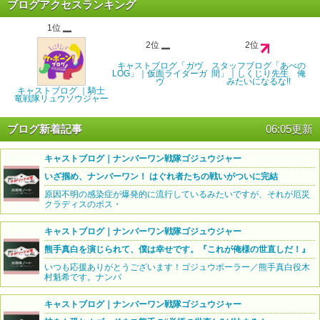
ブログアクセスランキング
1位
2位
2位
キャストブログ「ガヴ
スタッフブログ「あべの
LOG」｜仮面ライダーガ
間」｜しくじり先生 俺
ヴ
みたいになるな!!
キャストブログ ｜騎士
竜戦隊リュウソウジャー
ブログ新着記事
06:05更新
キャストブログ｜ナンバーワン戦隊ゴジュウジャー
いざ掴め、ナンバーワン！ はぐれ者たちの戦いがついに完結
原因不明の感染症が爆発的に流行しているみたいですが、それが厄災
クラディスのボス・
キャストブログ｜ナンバーワン戦隊ゴジュウジャー
熊手真白を演じられて、僕は幸せです。『これが俺様の世直しだ！』
いつも応援ありがとうございます！ゴジュウポーラー／熊手真白役木
村魁希です。ナンバ
キャストブログ｜ナンバーワン戦隊ゴジュウジャー