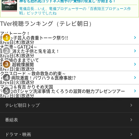
神をも恐れぬゴッドネス熊手の“覚悟の世直し”が始まる！
竜儀店長…いえ、竜儀プロデューサーの「百夜陸王プロデュース作
戦」ビックリでしたね
TVer視聴ランキング（テレビ朝日）
アメトーーク！
売れっ子芸人の貴重トーーク祭り!!
1
8月6日(木)放送分
大空港～GATE24～
第3話 消えた子供と兎を追え！
2
8月6日(木)放送分
名探偵のままでいて
第4話 超戦慄展開
3
8月7日(金)放送分
クロスロード ～救命救急の約束～
＃5 病院激震！パワハラ＆医療事故!?
4
8月4日(火)放送分
マツコ＆有吉 かりそめ天国
マツコのTシャツ洗濯事情 たくろうの滋賀の魅力プレゼンツアー
5
8月7日(金)放送分
テレビ朝日トップ
番組表
ドラマ・映画