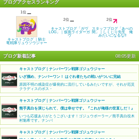
ブログアクセスランキング
1位
2位
2位
キャストブログ「ガヴ
スタッフブログ「あべの
LOG」｜仮面ライダーガ
間」｜しくじり先生 俺
ヴ
みたいになるな!!
キャストブログ ｜騎士
竜戦隊リュウソウジャー
ブログ新着記事
08:05更新
キャストブログ｜ナンバーワン戦隊ゴジュウジャー
いざ掴め、ナンバーワン！ はぐれ者たちの戦いがついに完結
原因不明の感染症が爆発的に流行しているみたいですが、それが厄災
クラディスのボス・
キャストブログ｜ナンバーワン戦隊ゴジュウジャー
熊手真白を演じられて、僕は幸せです。『これが俺様の世直しだ！』
いつも応援ありがとうございます！ゴジュウポーラー／熊手真白役木
村魁希です。ナンバ
キャストブログ｜ナンバーワン戦隊ゴジュウジャー