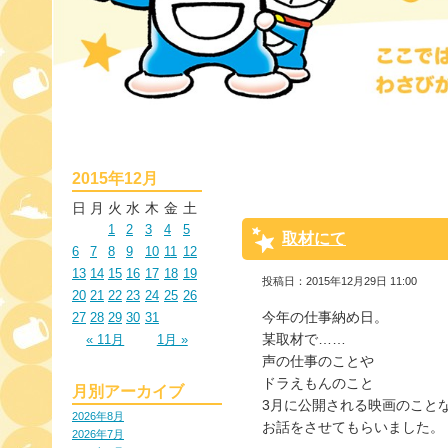
2015年12月
日
月
火
水
木
金
土
1
2
3
4
5
取材にて
6
7
8
9
10
11
12
13
14
15
16
17
18
19
投稿日：2015年12月29日 11:00
20
21
22
23
24
25
26
今年の仕事納め日。
27
28
29
30
31
某取材で……
« 11月
1月 »
声の仕事のことや
ドラえもんのこと
月別アーカイブ
3月に公開される映画のこと
2026年8月
お話をさせてもらいました。
2026年7月