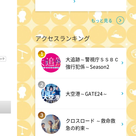
11:45
よる
アメトーーク! CLUB配信で見
もっと見る
られる懐かし回&傑作回
アクセスランキング
0:45
深夜
1
大追跡～警視庁ＳＳＢＣ
見取り図じゃん 【1人で見
強行犯係～Season2
て】小声の会…アノ人が退場で
す
2
大空港～GATE24～
1:15
深夜
あざとくて何が悪いの? 令和
3
クロスロード ～救命救
最新!男女の出会いの場「相席
急の約束～
ラウンジ」に潜入調査!