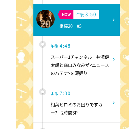
3:50
NOW
午後
相棒20 #5
4:48
午後
スーパーJチャンネル 井澤健
太朗と森山みなみが<ニュース
のハテナ>を深掘り
7:00
よる
相葉ヒロミのお困りですカ
ー? 2時間SP