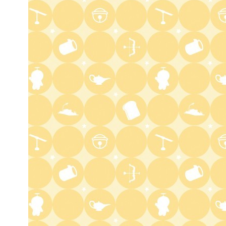
場】コロチキコント&オンリー
ワンミーツ完結編!!
2:52
深夜
EBiDAN熱中!朝までBUDDiiS
3:17
深夜
ドンデコルテ銀次と弱者たちの
鍋会 傑作選
3:37
深夜
バスケW杯まであと1年 あの
歓喜をもう一度