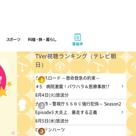
有働由美子の健康案内人! 夏
こそ気をつけたい腰痛!ぎっく
り腰の予防&対策
10:10
午前
スポーツ
料理・旅・暮らし
番組表
じゅん散歩
TVer視聴ランキング（テレビ朝
日）
10:40
午前
クロスロード ～救命救急の約束～
1
大下容子ワイド!スクランブル
＃5 病院激震！パワハラ＆医療事故!?
8月4日(火)放送分
大追跡～警視庁ＳＳＢＣ強行犯係～ Season2
1:00
午後
2
Episode3 大炎上…暴走する正義
徹子の部屋 高橋文哉
8月5日(水)放送分
ロンドンハーツ
3