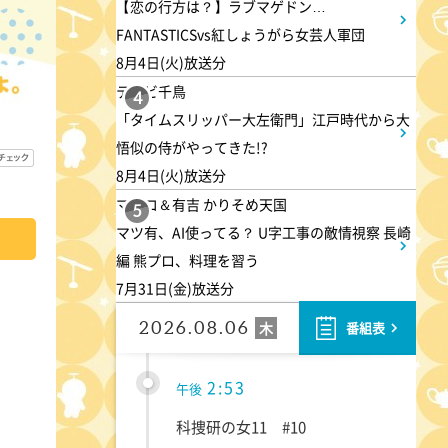
1:30
【恋の行方は？】ラブマゲドン…
午後
FANTASTICSvs紅しょうがら女芸人軍団
DAIGOも台所 ～きょうの献
8月4日(火)放送分
立 何にする?～ 今日はハム
テレビ千鳥
4
の日!ごちそうに変身
「タイムスリッパー大左衛門」江戸時代から大
悟似の侍がやってきた!?
1:45
午後
8月4日(火)放送分
マツコ＆有吉 かりそめ天国
ANNニュース
5
マツ有、AI使ってる？ U字工事の敵情視察 長崎
編 熊プロ、料理を習う
1:55
午後
7月31日(金)放送分
大空港～GATE24～ #2
2026.08.06
木
番組表
2:53
午後
科捜研の女11 #10