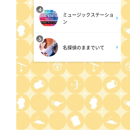
4
1:50
ミュージックステーショ
深夜
ン
テレ朝サマフェスナビ
5
1:52
深夜
名探偵のままでいて
全力坂
1:57
深夜
FRUITS ZIPPERのNEW
KAWAIIってしてよ?
2:27
深夜
サクラミーツ 【強烈キャラ登