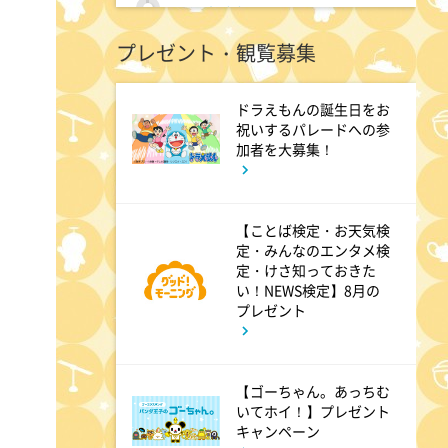
9:00
よる
プレゼント・観覧募集
大空港～GATE24～ #3
ドラえもんの誕生日をお
9:54
よる
祝いするパレードへの参
加者を大募集！
報道ステーション
11:10
【ことば検定・お天気検
よる
定・みんなのエンタメ検
熱闘甲子園 涙は、強さにな
定・けさ知っておきた
い！NEWS検定】8月の
る。
プレゼント
11:40
よる
【ゴーちゃん。あっちむ
And One
いてホイ！】プレゼント
キャンペーン