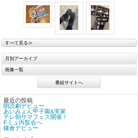
すべて見る≫
月別アーカイブ
画像一覧
番組サイトへ
最近の投稿
朗読劇デビュー
あいみょん甲子園&実家
テレ朝サマフェス開催！
Fミュ内覧会へ
鎌倉デビュー