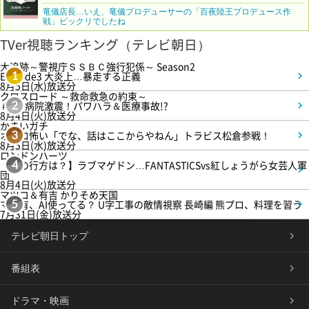
竜儀店長…いえ、竜儀プロデューサーの「百夜陸王プロデュース作
戦」ビックリでしたね
TVer視聴ランキング（テレビ朝日）
大追跡～警視庁ＳＳＢＣ強行犯係～ Season2
Episode3 大炎上…暴走する正義
1
8月5日(水)放送分
クロスロード ～救命救急の約束～
＃5 病院激震！パワハラ＆医療事故!?
2
8月4日(火)放送分
かまいガチ
オモロ怖い「でな、話はここからやねん」トラビス松倉参戦！
3
8月5日(水)放送分
ロンドンハーツ
【恋の行方は？】ラブマゲドン…FANTASTICSvs紅しょうがら女芸人軍
4
団
8月4日(火)放送分
マツコ＆有吉 かりそめ天国
マツ有、AI使ってる？ U字工事の敵情視察 長崎編 熊プロ、料理を習う
5
7月31日(金)放送分
テレビ朝日トップ
番組表
ドラマ・映画