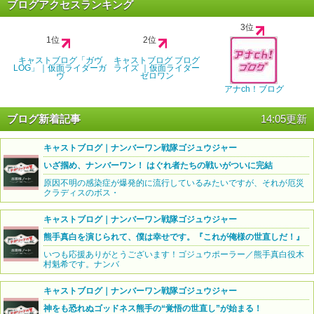
ブログアクセスランキング
3位
1位
2位
キャストブログ「ガヴ
キャストブログ ブログ
LOG」｜仮面ライダーガ
ライズ ｜仮面ライダー
ヴ
ゼロワン
アナch！ブログ
ブログ新着記事
14:05更新
キャストブログ｜ナンバーワン戦隊ゴジュウジャー
いざ掴め、ナンバーワン！ はぐれ者たちの戦いがついに完結
原因不明の感染症が爆発的に流行しているみたいですが、それが厄災
クラディスのボス・
キャストブログ｜ナンバーワン戦隊ゴジュウジャー
熊手真白を演じられて、僕は幸せです。『これが俺様の世直しだ！』
いつも応援ありがとうございます！ゴジュウポーラー／熊手真白役木
村魁希です。ナンバ
キャストブログ｜ナンバーワン戦隊ゴジュウジャー
神をも恐れぬゴッドネス熊手の“覚悟の世直し”が始まる！