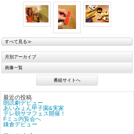
すべて見る≫
月別アーカイブ
画像一覧
番組サイトへ
最近の投稿
朗読劇デビュー
あいみょん甲子園&実家
テレ朝サマフェス開催！
Fミュ内覧会へ
鎌倉デビュー