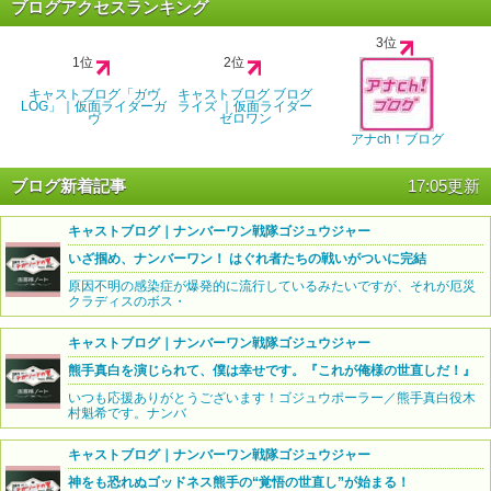
ブログアクセスランキング
3位
1位
2位
キャストブログ「ガヴ
キャストブログ ブログ
LOG」｜仮面ライダーガ
ライズ ｜仮面ライダー
ヴ
ゼロワン
アナch！ブログ
ブログ新着記事
17:05更新
キャストブログ｜ナンバーワン戦隊ゴジュウジャー
いざ掴め、ナンバーワン！ はぐれ者たちの戦いがついに完結
原因不明の感染症が爆発的に流行しているみたいですが、それが厄災
クラディスのボス・
キャストブログ｜ナンバーワン戦隊ゴジュウジャー
熊手真白を演じられて、僕は幸せです。『これが俺様の世直しだ！』
いつも応援ありがとうございます！ゴジュウポーラー／熊手真白役木
村魁希です。ナンバ
キャストブログ｜ナンバーワン戦隊ゴジュウジャー
神をも恐れぬゴッドネス熊手の“覚悟の世直し”が始まる！