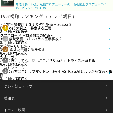
竜儀店長…いえ、竜儀プロデューサーの「百夜陸王プロデュース作
戦」ビックリでしたね
TVer視聴ランキング（テレビ朝日）
大追跡～警視庁ＳＳＢＣ強行犯係～ Season2
Episode3 大炎上…暴走する正義
1
8月5日(水)放送分
クロスロード ～救命救急の約束～
＃5 病院激震！パワハラ＆医療事故!?
2
8月4日(火)放送分
大空港～GATE24～
第3話 消えた子供と兎を追え！
3
8月6日(木)放送分
かまいガチ
オモロ怖い「でな、話はここからやねん」トラビス松倉参戦！
4
8月5日(水)放送分
ロンドンハーツ
【恋の行方は？】ラブマゲドン…FANTASTICSvs紅しょうがら女芸人軍
5
団
8月4日(火)放送分
テレビ朝日トップ
番組表
ドラマ・映画