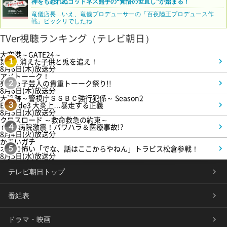
神をも恐れぬゴッドネス熊手の“覚悟の世直し”が始まる！
竜儀店長…いえ、竜儀プロデューサーの「百夜陸王プロデュース作
戦」ビックリでしたね
TVer視聴ランキング（テレビ朝日）
大空港～GATE24～
第3話 消えた子供と兎を追え！
1
8月6日(木)放送分
アメトーーク！
売れっ子芸人の貴重トーーク祭り!!
2
8月6日(木)放送分
大追跡～警視庁ＳＳＢＣ強行犯係～ Season2
Episode3 大炎上…暴走する正義
3
8月5日(水)放送分
クロスロード ～救命救急の約束～
＃5 病院激震！パワハラ＆医療事故!?
4
8月4日(火)放送分
かまいガチ
オモロ怖い「でな、話はここからやねん」トラビス松倉参戦！
5
8月5日(水)放送分
テレビ朝日トップ
番組表
ドラマ・映画