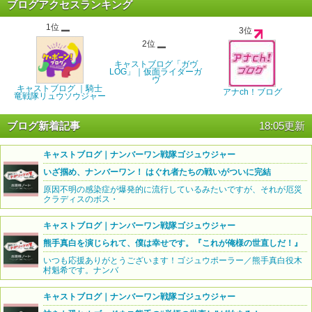
ブログアクセスランキング
1位
3位
2位
キャストブログ「ガヴ
LOG」｜仮面ライダーガ
ヴ
キャストブログ ｜騎士
アナch！ブログ
竜戦隊リュウソウジャー
ブログ新着記事
18:05更新
キャストブログ｜ナンバーワン戦隊ゴジュウジャー
いざ掴め、ナンバーワン！ はぐれ者たちの戦いがついに完結
原因不明の感染症が爆発的に流行しているみたいですが、それが厄災
クラディスのボス・
キャストブログ｜ナンバーワン戦隊ゴジュウジャー
熊手真白を演じられて、僕は幸せです。『これが俺様の世直しだ！』
いつも応援ありがとうございます！ゴジュウポーラー／熊手真白役木
村魁希です。ナンバ
キャストブログ｜ナンバーワン戦隊ゴジュウジャー