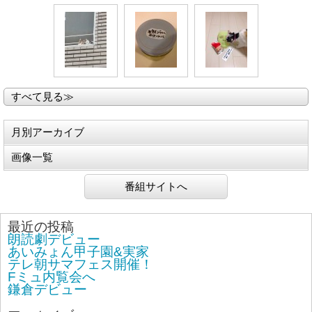
すべて見る≫
月別アーカイブ
画像一覧
番組サイトへ
最近の投稿
朗読劇デビュー
あいみょん甲子園&実家
テレ朝サマフェス開催！
Fミュ内覧会へ
鎌倉デビュー