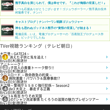
熊手真白を演じられて、僕は幸せです。『これが俺様の世直しだ！』
いつも応援ありがとうございます！ゴジュウポーラー／熊手真白役木
村魁希です。ナンバ
キャストブログ｜ナンバーワン戦隊ゴジュウジャー
神をも恐れぬゴッドネス熊手の“覚悟の世直し”が始まる！
竜儀店長…いえ、竜儀プロデューサーの「百夜陸王プロデュース作
戦」ビックリでしたね
TVer視聴ランキング（テレビ朝日）
大空港～GATE24～
第3話 消えた子供と兎を追え！
1
8月6日(木)放送分
アメトーーク！
売れっ子芸人の貴重トーーク祭り!!
2
8月6日(木)放送分
クロスロード ～救命救急の約束～
＃5 病院激震！パワハラ＆医療事故!?
3
8月4日(火)放送分
大追跡～警視庁ＳＳＢＣ強行犯係～ Season2
Episode3 大炎上…暴走する正義
4
8月5日(水)放送分
マツコ＆有吉 かりそめ天国
マツコのTシャツ洗濯事情 たくろうの滋賀の魅力プレゼンツアー
5
8月7日(金)放送分