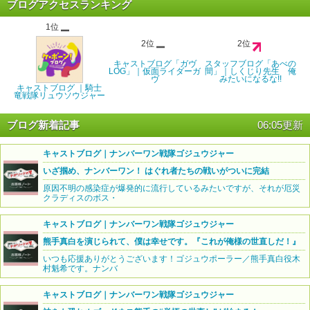
ブログアクセスランキング
1位
2位
2位
キャストブログ「ガヴ
スタッフブログ「あべの
LOG」｜仮面ライダーガ
間」｜しくじり先生 俺
ヴ
みたいになるな!!
キャストブログ ｜騎士
竜戦隊リュウソウジャー
ブログ新着記事
06:05更新
キャストブログ｜ナンバーワン戦隊ゴジュウジャー
いざ掴め、ナンバーワン！ はぐれ者たちの戦いがついに完結
原因不明の感染症が爆発的に流行しているみたいですが、それが厄災
クラディスのボス・
キャストブログ｜ナンバーワン戦隊ゴジュウジャー
熊手真白を演じられて、僕は幸せです。『これが俺様の世直しだ！』
いつも応援ありがとうございます！ゴジュウポーラー／熊手真白役木
村魁希です。ナンバ
キャストブログ｜ナンバーワン戦隊ゴジュウジャー