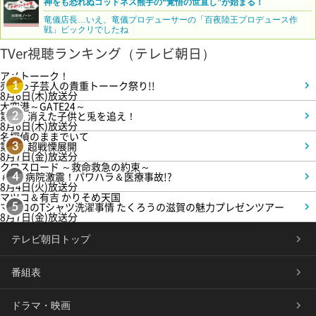
神をも恐れぬゴッドネス熊手の“覚悟の世直し”が始まる！
竜儀店長…いえ、竜儀プロデューサーの「百夜陸王プロデュース作
戦」ビックリでしたね
TVer視聴ランキング（テレビ朝日）
アメトーーク！
売れっ子芸人の貴重トーーク祭り!!
1
8月6日(木)放送分
大空港～GATE24～
第3話 消えた子供と兎を追え！
2
8月6日(木)放送分
名探偵のままでいて
第4話 超戦慄展開
3
8月7日(金)放送分
クロスロード ～救命救急の約束～
＃5 病院激震！パワハラ＆医療事故!?
4
8月4日(火)放送分
マツコ＆有吉 かりそめ天国
マツコのTシャツ洗濯事情 たくろうの滋賀の魅力プレゼンツアー
5
8月7日(金)放送分
テレビ朝日トップ
番組表
ドラマ・映画