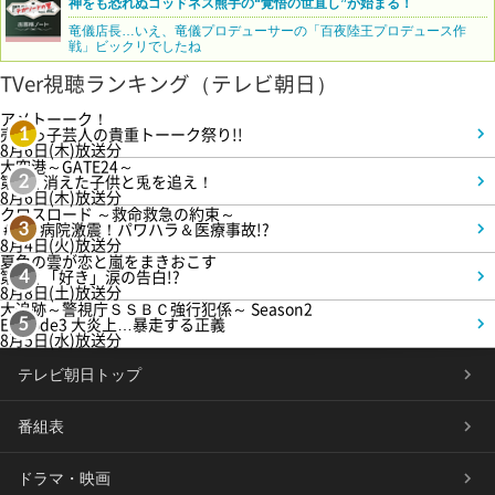
神をも恐れぬゴッドネス熊手の“覚悟の世直し”が始まる！
竜儀店長…いえ、竜儀プロデューサーの「百夜陸王プロデュース作
戦」ビックリでしたね
TVer視聴ランキング（テレビ朝日）
アメトーーク！
売れっ子芸人の貴重トーーク祭り!!
1
8月6日(木)放送分
大空港～GATE24～
第3話 消えた子供と兎を追え！
2
8月6日(木)放送分
クロスロード ～救命救急の約束～
＃5 病院激震！パワハラ＆医療事故!?
3
8月4日(火)放送分
夏色の雲が恋と嵐をまきおこす
第5話 「好き」涙の告白!?
4
8月8日(土)放送分
大追跡～警視庁ＳＳＢＣ強行犯係～ Season2
Episode3 大炎上…暴走する正義
5
8月5日(水)放送分
テレビ朝日トップ
番組表
ドラマ・映画