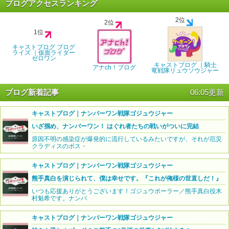
ブログアクセスランキング
2位
2位
1位
キャストブログ ブログ
ライズ ｜仮面ライダー
ゼロワン
キャストブログ ｜騎士
アナch！ブログ
竜戦隊リュウソウジャー
ブログ新着記事
06:05更新
キャストブログ｜ナンバーワン戦隊ゴジュウジャー
いざ掴め、ナンバーワン！ はぐれ者たちの戦いがついに完結
原因不明の感染症が爆発的に流行しているみたいですが、それが厄災
クラディスのボス・
キャストブログ｜ナンバーワン戦隊ゴジュウジャー
熊手真白を演じられて、僕は幸せです。『これが俺様の世直しだ！』
いつも応援ありがとうございます！ゴジュウポーラー／熊手真白役木
村魁希です。ナンバ
キャストブログ｜ナンバーワン戦隊ゴジュウジャー