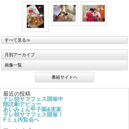
すべて見る≫
月別アーカイブ
画像一覧
番組サイトへ
最近の投稿
テレ朝サマフェス開催中
朗読劇デビュー
あいみょん甲子園&実家
テレ朝サマフェス開催！
Fミュ内覧会へ