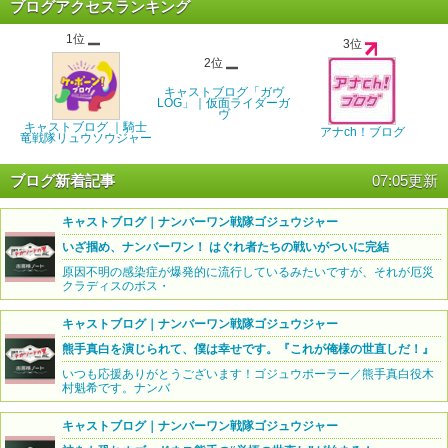
ブログアクセスランキング
1位
3位
2位
キャストブログ「ガヴ
LOG」｜仮面ライダーガ
ヴ
キャストブログ ｜騎士
アナch！ブログ
竜戦隊リュウソウジャー
ブログ新着記事
07:05更新
キャストブログ｜ナンバーワン戦隊ゴジュウジャー
いざ掴め、ナンバーワン！ はぐれ者たちの戦いがついに完結
原因不明の感染症が爆発的に流行しているみたいですが、それが厄災
クラディスのボス・
キャストブログ｜ナンバーワン戦隊ゴジュウジャー
熊手真白を演じられて、僕は幸せです。『これが俺様の世直しだ！』
いつも応援ありがとうございます！ゴジュウポーラー／熊手真白役木
村魁希です。ナンバ
キャストブログ｜ナンバーワン戦隊ゴジュウジャー