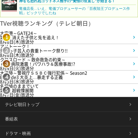
神をも恐れぬゴッドネス熊手の“覚悟の世直し”が始まる！
竜儀店長…いえ、竜儀プロデューサーの「百夜陸王プロデュース作
戦」ビックリでしたね
TVer視聴ランキング（テレビ朝日）
大空港～GATE24～
第3話 消えた子供と兎を追え！
1
8月6日(木)放送分
アメトーーク！
売れっ子芸人の貴重トーーク祭り!!
2
8月6日(木)放送分
クロスロード ～救命救急の約束～
＃5 病院激震！パワハラ＆医療事故!?
3
8月4日(火)放送分
大追跡～警視庁ＳＳＢＣ強行犯係～ Season2
Episode3 大炎上…暴走する正義
4
8月5日(水)放送分
名探偵のままでいて
第4話 超戦慄展開
5
8月7日(金)放送分
テレビ朝日トップ
番組表
ドラマ・映画