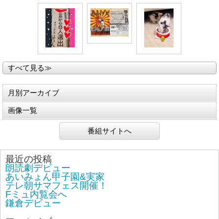
すべて見る≫
月別アーカイブ
画像一覧
番組サイトへ
最近の投稿
朗読劇デビュー
あいみょん甲子園&実家
テレ朝サマフェス開催！
Fミュ内覧会へ
鎌倉デビュー