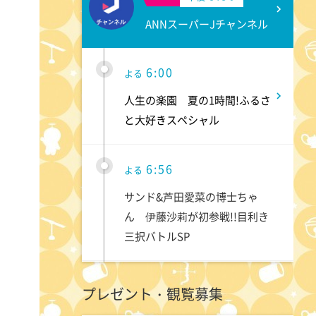
ANNスーパーJチャンネル
6:00
よる
人生の楽園 夏の1時間!ふるさ
と大好きスペシャル
6:56
よる
サンド&芦田愛菜の博士ちゃ
ん 伊藤沙莉が初参戦!!目利き
三択バトルSP
8:00
よる
プレゼント・観覧募集
池上彰のニュースそうだったの