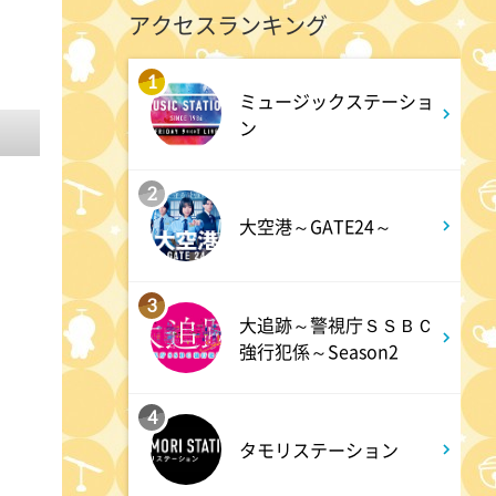
アクセスランキング
10:56
よる
港時間
1
ミュージックステーショ
ン
11:00
よる
2
熱闘甲子園 涙は、強さにな
大空港～GATE24～
る。
11:30
よる
3
大追跡～警視庁ＳＳＢＣ
夏色の雲が恋と嵐をまきおこ
強行犯係～Season2
す #5
4
タモリステーション
0:00
深夜