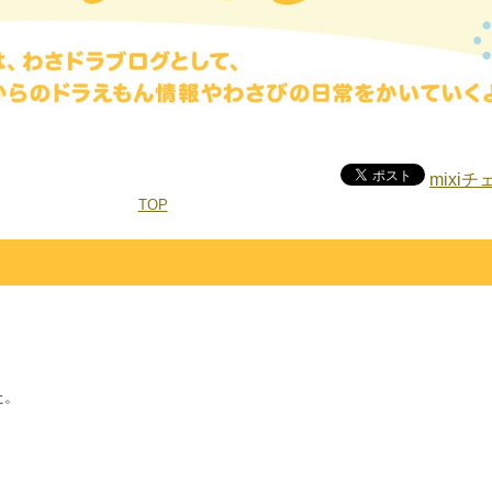
mixi
TOP
た。