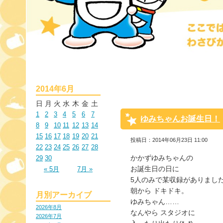
2014年6月
日
月
火
水
木
金
土
1
2
3
4
5
6
7
ゆみちゃんお誕生日！
8
9
10
11
12
13
14
15
16
17
18
19
20
21
投稿日：2014年06月23日 11:00
22
23
24
25
26
27
28
かかずゆみちゃんの
29
30
お誕生日の日に
« 5月
7月 »
5人のみで某収録がありまし
朝から ドキドキ。
月別アーカイブ
ゆみちゃん……
2026年8月
なんやら スタジオに
2026年7月