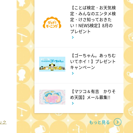
か!! 池上流映像ショーSP
【ことば検定・お天気検
定・みんなのエンタメ検
定・けさ知っておきた
い！NEWS検定】8月の
8:54
よる
プレゼント
タモリステーション 日本人と
石油 最前線 そもそも石油と
【ゴーちゃん。あっちむ
は何なのか!?徹底取材!
いてホイ！】プレゼント
キャンペーン
10:24
よる
サタデーステーション
【マツコ＆有吉 かりそ
め天国】メール募集!!
10:52
よる
私の幸福時間
もっと見る
ェック