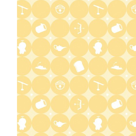
2:00
深夜
「きみを愛する気はない」と言
った次期公爵様がなぜか溺愛し
てきます #6
2:30
深夜
花織さんは転生しても喧嘩がし
たい【ANiMAZiNG!!!】 #5
3:00
深夜
上田ちゃんネル 楽屋トークを
覗き見!芸人たちの座持ちがい