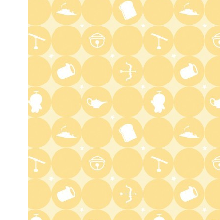
い話
3:30
深夜
テラサってる? EXOシウミン
主演『ホ食堂～時空を超えた恋
のシェフ』第1話・前編