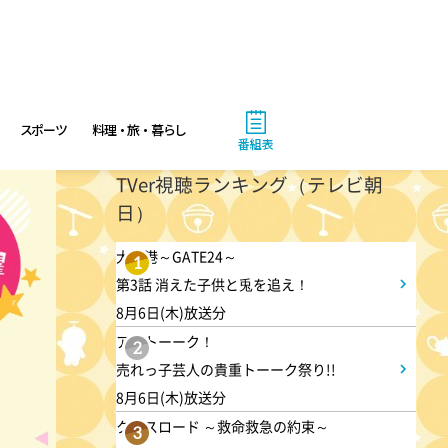
11:00
午前
ワイド!スクランブル サタデ
スポーツ
料理・旅・暮らし
ー
番組表
TVer視聴ランキング（テレビ朝
1:30
午後
日）
八村塁スペシャルマッチ
大空港～GATE24～
1
BLACK SAMURAI SUMMIT
第3話 消えた子供と兎を追え！
8月6日(木)放送分
3:30
アメトーーク！
午後
2
売れっ子芸人の貴重トーーク祭り!!
なにわ男子の逆転男子 高橋恭
8月6日(木)放送分
平の休日に密着!呼び出した仲
クロスロード ～救命救急の約束～
3
良しのある人とは!?