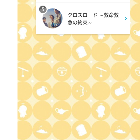
天幕のジャードゥーガル
#7【イマニメーション】
5
クロスロード ～救命救
急の約束～
0:30
深夜
テレ朝サマフェス音楽LIVEダイ
ジェスト
1:00
深夜
タイムトラベルダディ #2
ダイアン津田ドラマ初主演作
品 脚本:上田誠
1:30
深夜
ワールドプロレスリング