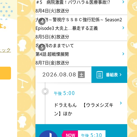
＃5 病院激震！パワハラ＆医療事故!?
8月4日(火)放送分
4:00
午後
大追跡～警視庁ＳＳＢＣ強行犯係～ Season2
4
Episode3 大炎上…暴走する正義
バチバチSTAR
8月5日(水)放送分
名探偵のままでいて
5
4:30
チェック
午後
第4話 超戦慄展開
8月7日(金)放送分
クレヨンしんちゃん 【スワン
ボート伝説だゾ】
2026.08.08
土
番組表
5:00
午後
ドラえもん 【ウラメシズキ
ン】ほか
5:30
NOW
午後