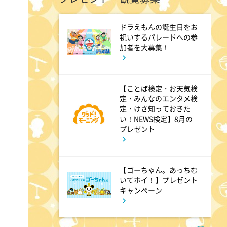
ドラえもんの誕生日をお
2:53
午後
祝いするパレードへの参
加者を大募集！
科捜研の女12 #3
3:50
【ことば検定・お天気検
午後
定・みんなのエンタメ検
相棒16 #11
定・けさ知っておきた
い！NEWS検定】8月の
プレゼント
4:48
午後
スーパーJチャンネル 井澤健
【ゴーちゃん。あっちむ
太朗と森山みなみが<ニュース
いてホイ！】プレゼント
キャンペーン
のハテナ>を深掘り