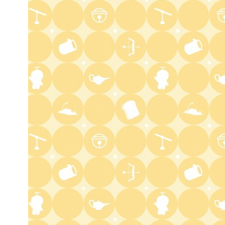
気づきの扉
11:45
よる
名探偵のままでいて #4
0:45
深夜
キッチンカー大作戦!
1:15
深夜
バズマンTV
1:45
深夜