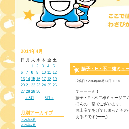
2014年4月
日
月
火
水
木
金
土
1
2
3
4
5
藤子・F・不二雄ミュ
6
7
8
9
10
11
12
13
14
15
16
17
18
19
投稿日：2014年04月14日 11:00
20
21
22
23
24
25
26
でーーーん！
27
28
29
30
藤子・F・不二雄ミュージア
« 3月
5月 »
ほんの一部でございます。
お土産であげてしまったもの
月別アーカイブ
あるのです(ーー;)
2026年8月
2026年7月