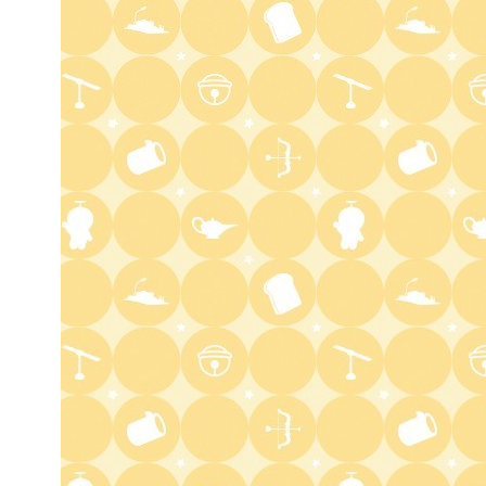
ラブ!!Jリーグ
2:00
深夜
M:ZINE
2:20
深夜
テレ朝サマフェスナビ
2:22
深夜
全力!アオハル応援団
2:52
深夜
新日ちゃんぴおん! 天山広吉