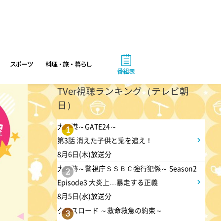
4:00
あさ
おはよう!時代劇 暴れん坊将
軍9 #19
スポーツ
料理・旅・暮らし
番組表
4:55
TVer視聴ランキング（テレビ朝
あさ
日）
グッド!モーニング
大空港～GATE24～
1
第3話 消えた子供と兎を追え！
8:00
あさ
8月6日(木)放送分
羽鳥慎一モーニングショー
大追跡～警視庁ＳＳＢＣ強行犯係～ Season2
2
Episode3 大炎上…暴走する正義
9:55
8月5日(水)放送分
午前
クロスロード ～救命救急の約束～
3
有働由美子の健康案内人! 夏