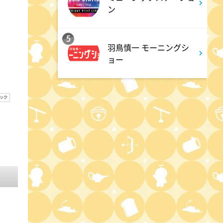
ン
ミュージックステーション
10周年あいみょん、TMR、
5
HY…名曲続々!ATEEZがヒット
羽鳥慎一 モーニングシ
曲
ョー
9:54
よる
報道ステーション
11:10
よる
熱闘甲子園 涙は、強さにな
る。
11:40
よる