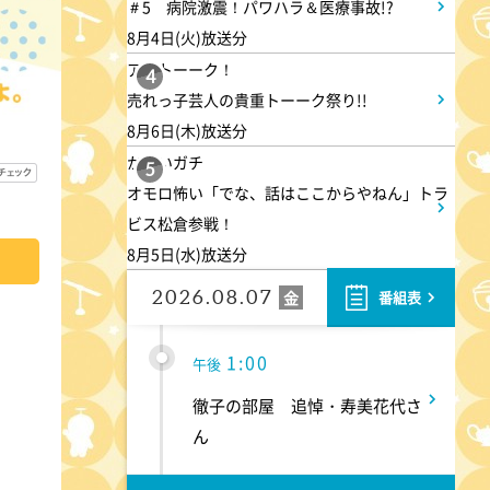
＃5 病院激震！パワハラ＆医療事故!?
こそ気をつけたい腰痛!ぎっく
8月4日(火)放送分
り腰の予防&対策
アメトーーク！
4
売れっ子芸人の貴重トーーク祭り!!
10:10
午前
8月6日(木)放送分
かまいガチ
じゅん散歩
5
オモロ怖い「でな、話はここからやねん」トラ
ビス松倉参戦！
10:40
午前
8月5日(水)放送分
大下容子ワイド!スクランブル
2026.08.07
金
番組表
1:00
午後
徹子の部屋 追悼・寿美花代さ
ん