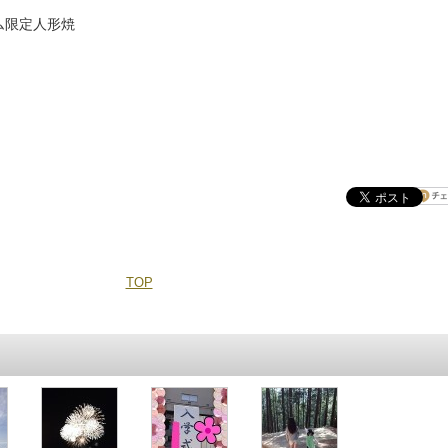
ム限定人形焼
TOP