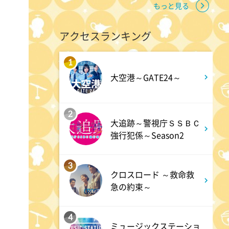
6:50
よる
もっと見る
ザワつく!路線バスで寄り道の
アクセスランキング
旅 【“東京&横浜"2大都市の地
下街グルメを巡る!】
1
大空港～GATE24～
8:00
よる
マツコ&有吉 かりそめ天国
2
M-1王者たくろうの滋賀の魅力
大追跡～警視庁ＳＳＢＣ
プレゼンツアー
強行犯係～Season2
3
8:54
よる
クロスロード ～救命救
急の約束～
私の幸福時間
4
9:00
ミュージックステーショ
よる