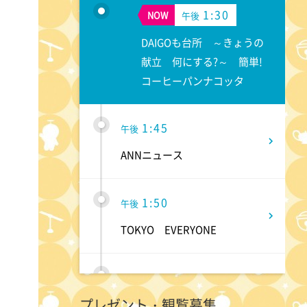
1:30
NOW
午後
DAIGOも台所 ～きょうの
献立 何にする?～ 簡単!
コーヒーパンナコッタ
1:45
午後
ANNニュース
1:50
午後
TOKYO EVERYONE
1:55
午後
プレゼント・観覧募集
午後もじゅん散歩