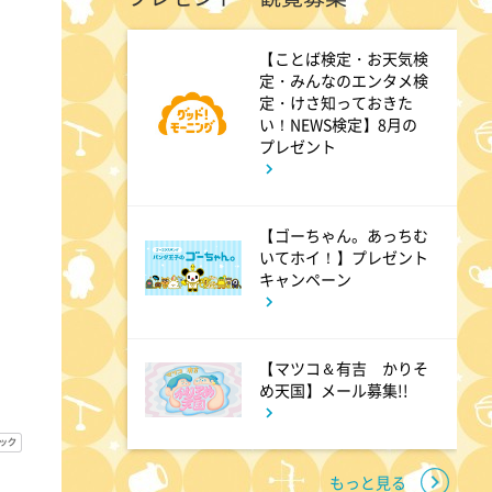
6:00
あさ
【ことば検定・お天気検
定・みんなのエンタメ検
グッド!モーニング
定・けさ知っておきた
い！NEWS検定】8月の
プレゼント
8:00
あさ
朝だ!生です旅サラダ 坂本昌
行が思い出の地・静岡県で極上
【ゴーちゃん。あっちむ
いてホイ！】プレゼント
旅&世界遺産特集!
キャンペーン
9:30
午前
【マツコ＆有吉 かりそ
1泊家族 傑作選 100年前に
め天国】メール募集!!
タイプスリップ!?昭和大正の暮
らしをする衝撃家族
もっと見る