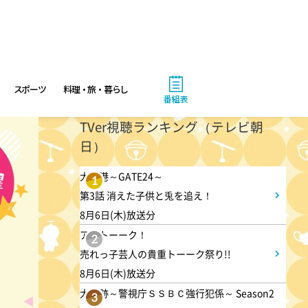
スポーツ
料理・旅・暮らし
番組表
TVer視聴ランキング（テレビ朝
日）
大空港～GATE24～
1
第3話 消えた子供と兎を追え！
8月6日(木)放送分
アメトーーク！
2
売れっ子芸人の貴重トーーク祭り!!
8月6日(木)放送分
大追跡～警視庁ＳＳＢＣ強行犯係～ Season2
3