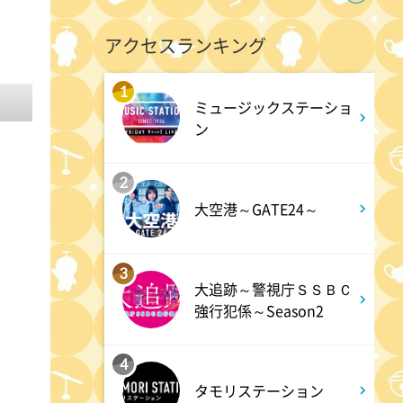
9:55
午前
アクセスランキング
しあわせのたね。
1
ミュージックステーショ
10:00
午前
ン
題名のない音楽会「背筋も凍
2
る!恐怖を感じる音楽会」
大空港～GATE24～
10:30
午前
3
買いドキ!生放送ショッピン
大追跡～警視庁ＳＳＢＣ
グ 期間限定商品を手にする大
強行犯係～Season2
チャンス!お見逃しなく!
4
タモリステーション
11:00
午前