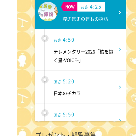
4:25
NOW
あさ
渡辺篤史の建もの探訪
4:50
あさ
テレメンタリー2026「核を抱
く星-VOICE-」
5:20
あさ
日本のチカラ
5:50
あさ
ANNニュース
プレゼント・観覧募集