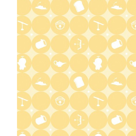
6:00
よる
人生の楽園 夏の1時間!ふるさ
と大好きスペシャル
6:56
よる
サンド&芦田愛菜の博士ちゃ
ん 伊藤沙莉が初参戦!!目利き
三択バトルSP
8:00
よる
池上彰のニュースそうだったの
か!! 池上流映像ショーSP