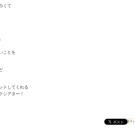
白くて
」
いことを
ど
ントしてくれる
クシアター！