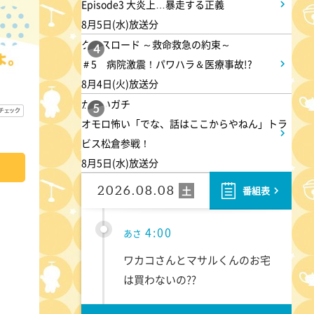
Episode3 大炎上…暴走する正義
8月5日(水)放送分
クロスロード ～救命救急の約束～
4
＃5 病院激震！パワハラ＆医療事故!?
8月4日(火)放送分
かまいガチ
5
オモロ怖い「でな、話はここからやねん」トラ
ビス松倉参戦！
8月5日(水)放送分
2026.08.08
土
番組表
4:00
あさ
ワカコさんとマサルくんのお宅
は買わないの??