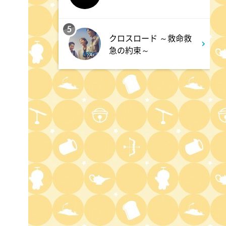
ワイド!スクランブル サタデ
ー
5
クロスロード ～救命救
急の約束～
1:30
午後
八村塁スペシャルマッチ
BLACK SAMURAI SUMMIT
3:30
午後
なにわ男子の逆転男子 高橋恭
平の休日に密着!呼び出した仲
良しのある人とは!?
4:00
午後