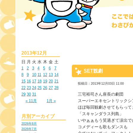
2013年12月
日
月
火
水
木
金
土
1
2
3
4
5
6
7
SET観劇
8
9
10
11
12
13
14
15
16
17
18
19
20
21
投稿日：2013年12月03日 11:00
22
23
24
25
26
27
28
三宅裕司さん座長の劇団
29
30
31
スーパーエキセントリックシ
« 11月
1月 »
ほぼ毎回観劇させてもらって
「スキャンダラス列島」
月別アーカイブ
いやぁぁもう笑過ぎて涙出でた(
2026年8月
コメディーも歌もダンスも
2026年7月