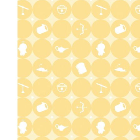
バチバチSTAR
4:30
午後
クレヨンしんちゃん 【スワン
ボート伝説だゾ】
5:00
午後
ドラえもん 【ウラメシズキ
ン】ほか
5:30
午後
ANNスーパーJチャンネル