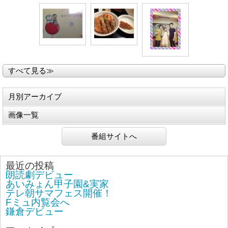
すべて見る≫
月別アーカイブ
画像一覧
番組サイトへ
最近の投稿
朗読劇デビュー
あいみょん甲子園&実家
テレ朝サマフェス開催！
Fミュ内覧会へ
鎌倉デビュー