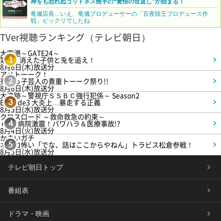
神をも恐れぬゴッドネス熊手の“覚悟の世直し”が始まる！
竜儀店長…いえ、竜儀プロデューサーの「百夜陸王プロデュース作
戦」ビックリでしたね
TVer視聴ランキング（テレビ朝日）
大空港～GATE24～
第3話 消えた子供と兎を追え！
1
8月6日(木)放送分
アメトーーク！
売れっ子芸人の貴重トーーク祭り!!
2
8月6日(木)放送分
大追跡～警視庁ＳＳＢＣ強行犯係～ Season2
Episode3 大炎上…暴走する正義
3
8月5日(水)放送分
クロスロード ～救命救急の約束～
＃5 病院激震！パワハラ＆医療事故!?
4
8月4日(火)放送分
かまいガチ
オモロ怖い「でな、話はここからやねん」トラビス松倉参戦！
5
8月5日(水)放送分
テレビ朝日トップ
番組表
ドラマ・映画