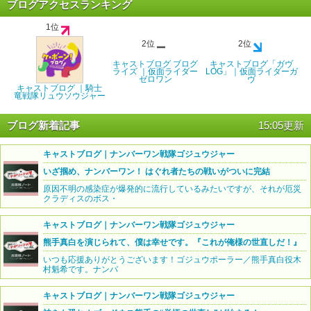
ブログアクセスランキング
1位
2位
2位
キャストブログ ブログ
キャストブログ「ガヴ
ライズ ｜仮面ライダー
LOG」｜仮面ライダーガ
ゼロワン
ヴ
キャストブログ ｜騎士
竜戦隊リュウソウジャー
ブログ新着記事
15:05更新
キャストブログ｜ナンバーワン戦隊ゴジュウジャー
いざ掴め、ナンバーワン！ はぐれ者たちの戦いがついに完結
原因不明の感染症が爆発的に流行しているみたいですが、それが厄災
クラディスのボス・
キャストブログ｜ナンバーワン戦隊ゴジュウジャー
熊手真白を演じられて、僕は幸せです。『これが俺様の世直しだ！』
いつも応援ありがとうございます！ゴジュウポーラー／熊手真白役木
村魁希です。ナンバ
キャストブログ｜ナンバーワン戦隊ゴジュウジャー