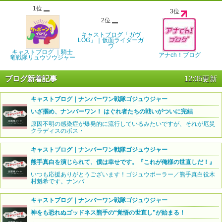
1位
3位
2位
キャストブログ「ガヴ
LOG」｜仮面ライダーガ
ヴ
キャストブログ ｜騎士
アナch！ブログ
竜戦隊リュウソウジャー
ブログ新着記事
12:05更新
キャストブログ｜ナンバーワン戦隊ゴジュウジャー
いざ掴め、ナンバーワン！ はぐれ者たちの戦いがついに完結
原因不明の感染症が爆発的に流行しているみたいですが、それが厄災
クラディスのボス・
キャストブログ｜ナンバーワン戦隊ゴジュウジャー
熊手真白を演じられて、僕は幸せです。『これが俺様の世直しだ！』
いつも応援ありがとうございます！ゴジュウポーラー／熊手真白役木
村魁希です。ナンバ
キャストブログ｜ナンバーワン戦隊ゴジュウジャー
神をも恐れぬゴッドネス熊手の“覚悟の世直し”が始まる！