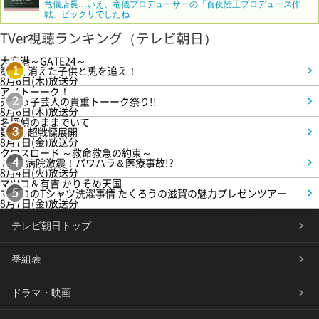
竜儀店長…いえ、竜儀プロデューサーの「百夜陸王プロデュース作
戦」ビックリでしたね
TVer視聴ランキング（テレビ朝日）
大空港～GATE24～
第3話 消えた子供と兎を追え！
1
8月6日(木)放送分
アメトーーク！
売れっ子芸人の貴重トーーク祭り!!
2
8月6日(木)放送分
名探偵のままでいて
第4話 超戦慄展開
3
8月7日(金)放送分
クロスロード ～救命救急の約束～
＃5 病院激震！パワハラ＆医療事故!?
4
8月4日(火)放送分
マツコ＆有吉 かりそめ天国
マツコのTシャツ洗濯事情 たくろうの滋賀の魅力プレゼンツアー
5
8月7日(金)放送分
テレビ朝日トップ
番組表
ドラマ・映画