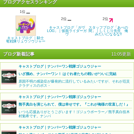
ブログアクセスランキング
1位
2位
2位
キャストブログ「ガヴ
スタッフブログ「あべの
LOG」｜仮面ライダーガ
間」｜しくじり先生 俺
ヴ
みたいになるな!!
キャストブログ ｜騎士
竜戦隊リュウソウジャー
ブログ新着記事
11:05更新
キャストブログ｜ナンバーワン戦隊ゴジュウジャー
いざ掴め、ナンバーワン！ はぐれ者たちの戦いがついに完結
原因不明の感染症が爆発的に流行しているみたいですが、それが厄災
クラディスのボス・
キャストブログ｜ナンバーワン戦隊ゴジュウジャー
熊手真白を演じられて、僕は幸せです。『これが俺様の世直しだ！』
いつも応援ありがとうございます！ゴジュウポーラー／熊手真白役木
村魁希です。ナンバ
キャストブログ｜ナンバーワン戦隊ゴジュウジャー