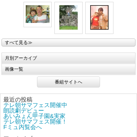
すべて見る≫
月別アーカイブ
画像一覧
番組サイトへ
最近の投稿
テレ朝サマフェス開催中
朗読劇デビュー
あいみょん甲子園&実家
テレ朝サマフェス開催！
Fミュ内覧会へ