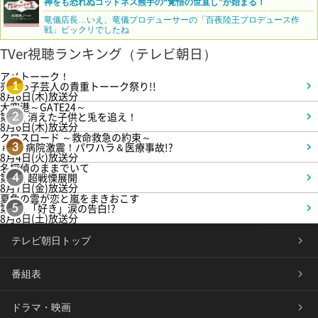
神をも恐れぬゴッドネス熊手の“覚悟の世直し”が始まる！
竜儀店長…いえ、竜儀プロデューサーの「百夜陸王プロデュース作
戦」ビックリでしたね
TVer視聴ランキング（テレビ朝日）
アメトーーク！
売れっ子芸人の貴重トーーク祭り!!
1
8月6日(木)放送分
大空港～GATE24～
第3話 消えた子供と兎を追え！
2
8月6日(木)放送分
クロスロード ～救命救急の約束～
＃5 病院激震！パワハラ＆医療事故!?
3
8月4日(火)放送分
名探偵のままでいて
第4話 超戦慄展開
4
8月7日(金)放送分
夏色の雲が恋と嵐をまきおこす
第5話 「好き」涙の告白!?
5
8月8日(土)放送分
テレビ朝日トップ
番組表
ドラマ・映画